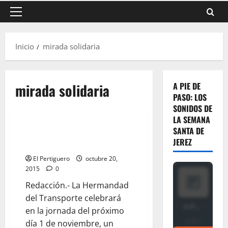
Menú
principal
Inicio
mirada solidaria
mirada solidaria
A PIE DE
PASO: LOS
SONIDOS DE
LA SEMANA
SANTA DE
Ensayo Solidario en la
JEREZ
Hermandad del Transporte
El Pertiguero
octubre 20,
2015
0
Redacción.- La Hermandad
del Transporte celebrará
en la jornada del próximo
día 1 de noviembre, un