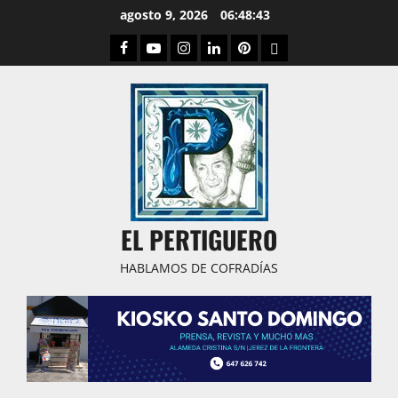
Saltar
agosto 9, 2026
06:48:43
al
Facebook
Youtube
Instagram
Linked
Pinterest
Dribbble
contenido
IN
EL PERTIGUERO
HABLAMOS DE COFRADÍAS