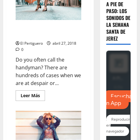
A PIE DE
PASO: LOS
SONIDOS DE
LA SEMANA
Sustainable Fashion: Welcome
SANTA DE
Revolution
JEREZ
El Pertiguero
abril 27, 2018
0
Do you often call the
handyman? There are
hundreds of cases when we
are at despair or...
Leer
Leer Más
más
acerca
de
Sustainable
Fashion:
Welcome
Revolution