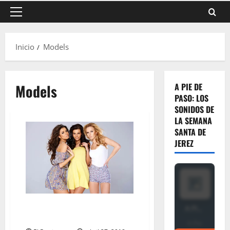
Menú
principal
Inicio
Models
Models
A PIE DE
PASO: LOS
SONIDOS DE
LA SEMANA
SANTA DE
JEREZ
Emerging Global Trends in
Leather and Fashion