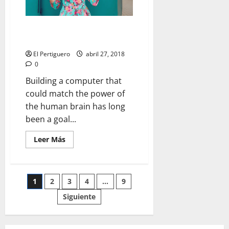
Competitive
Sisters
Women Are Taking Over the
World of Comedy
El Pertiguero
abril 27, 2018
0
Building a computer that
could match the power of
the human brain has long
been a goal...
Leer
Leer Más
más
acerca
de
Women
Are
Paginación
1
2
3
4
…
9
Taking
Over
the
Siguiente
de
World
of
Comedy
entradas