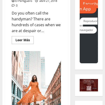
El Pertiguero
abril 27, 2018
0
Do you often call the
handyman? There are
hundreds of cases when we
are at despair or...
Leer
Leer Más
más
acerca
de
Emerging
Global
Trends
in
Leather
and
Fashion