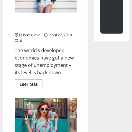
Proof Gigi and Bella Hadid are
the Least Competitive Sisters
El Pertiguero
abril 27, 2018
0
The world’s developed
economies have got a new
stage of unemployment –
its level is back down...
Leer
Leer Más
más
acerca
de
Proof
Gigi
and
Bella
Hadid
are
the
Least