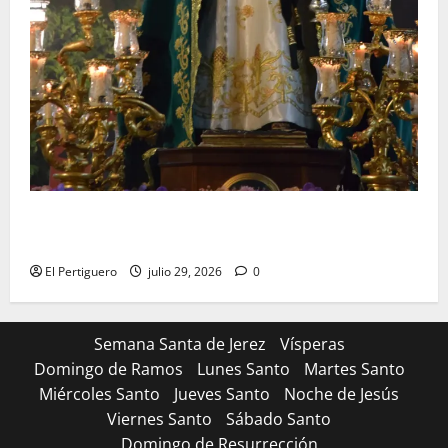
Santa Marta bendice las calles de Jerez en su
tradicional procesión de alabanzas
El Pertiguero
julio 29, 2026
0
Semana Santa de Jerez
Vísperas
Domingo de Ramos
Lunes Santo
Martes Santo
Miércoles Santo
Jueves Santo
Noche de Jesús
Viernes Santo
Sábado Santo
Domingo de Resurrección