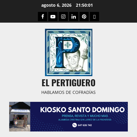
Saltar
agosto 6, 2026
21:50:02
al
Facebook
Youtube
Instagram
Linked
Pinterest
Dribbble
contenido
IN
EL PERTIGUERO
HABLAMOS DE COFRADÍAS