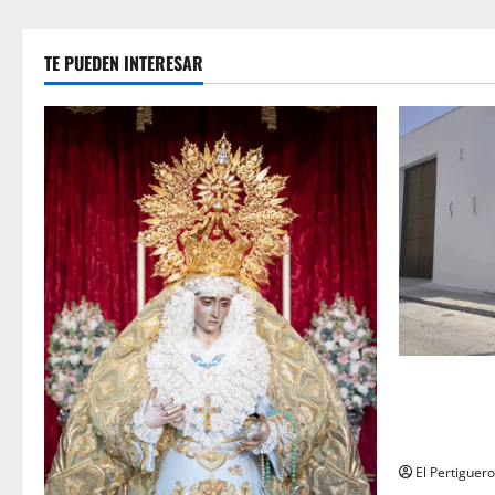
TE PUEDEN INTERESAR
La Hermanda
recta final 
de Herman
El Pertiguero