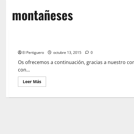
montañeses
Galería Fotográfica de la Salida del Rosario de los Montañe
El Pertiguero
octubre 13, 2015
0
Os ofrecemos a continuación, gracias a nuestro com
con...
Leer
Leer Más
más
acerca
de
Galería
Fotográfica
de
la
Salida
del
Rosario
de
los