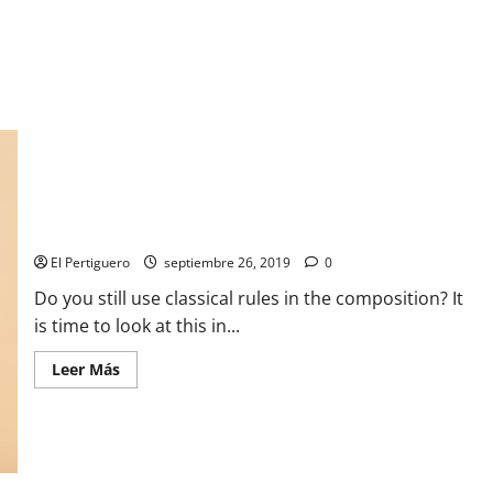
New rules for posting. Minimalism in trend.
El Pertiguero
septiembre 26, 2019
0
Do you still use classical rules in the composition? It
is time to look at this in...
Leer
Leer Más
más
acerca
de
New
rules
for
posting.
Minimalism