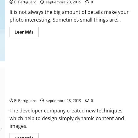
El Pertiguero
septiembre 23, 2019
0
It is not always the big amount of details make your
photo interesting. Sometimes small things are...
Leer
Leer Más
más
acerca
de
Top-
5
ways
to
minimalism
with
the
grid
layouts.
Easy tips on how to add pictures in the gallery.
El Pertiguero
septiembre 23, 2019
0
The developer company created new techniques
which help to design simply dynamic content and
images.
Leer