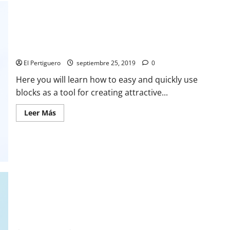
in
trend.
How to work with the chess layout for Gutenberg?
El Pertiguero
septiembre 25, 2019
0
Here you will learn how to easy and quickly use
blocks as a tool for creating attractive...
Leer
Leer Más
más
acerca
de
How
to
work
with
the
chess
layout
for
Gutenberg?
Top-5 ways to minimalism with the grid layouts.