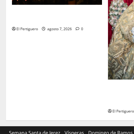
La Hermandad de la Viga celebra este
viernes su tradicional pregón
El Pertiguero
agosto 7, 2026
0
La Yedra c
musical de 
la próxima
El Pertiguero
Semana Santa de Jerez
Vísperas
Domingo de Ramos