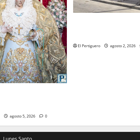
La Hermandad de la Misión en
recta final para la bendición
de Hermandad
El Pertiguero
agosto 2, 2026
ompleta el acompañamiento
la Virgen de la Esperanza en
 Semana Santa
agosto 5, 2026
0
Lunes Santo