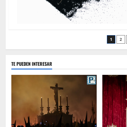
Pagin
1
2
de
entra
TE PUEDEN INTERESAR