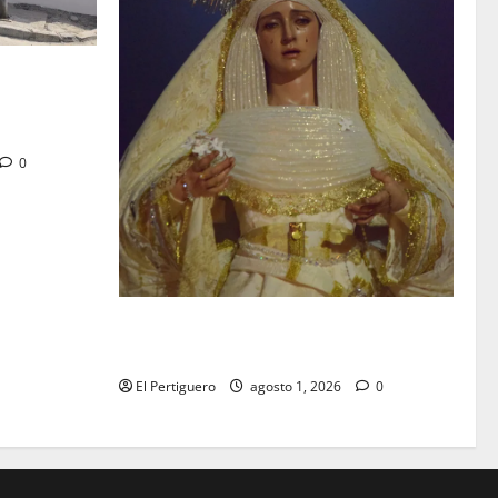
tra en la
 de su Casa
0
La Hermandad de la Entrega celebra la
festividad de la Reina de los Angeles
El Pertiguero
agosto 1, 2026
0