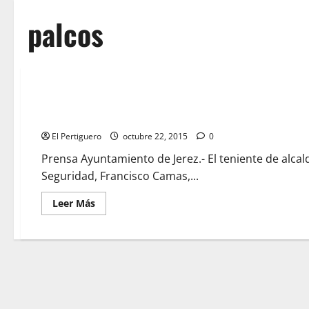
palcos
El Ayuntamiento se encargará del montaje de los palcos de la
Hermandades
El Pertiguero
octubre 22, 2015
0
Prensa Ayuntamiento de Jerez.- El teniente de alca
Seguridad, Francisco Camas,...
Leer
Leer Más
más
acerca
de
El
Ayuntamiento
se
encargará
del
montaje
de
los