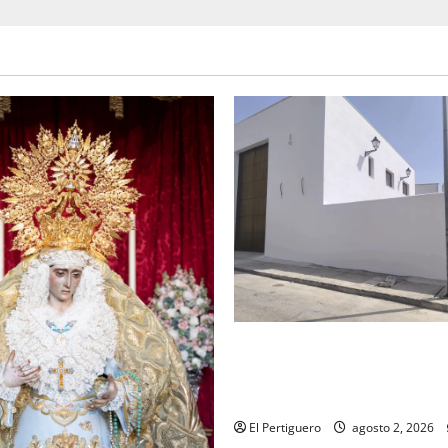
La Hermandad de la Misión en
recta final para la bendición
de Hermandad
El Pertiguero
agosto 2, 2026