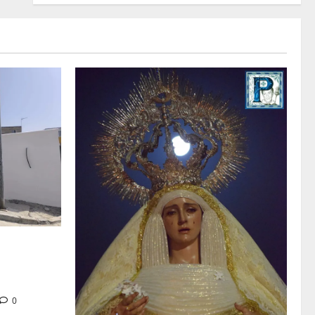
tra en la
 de su Casa
0