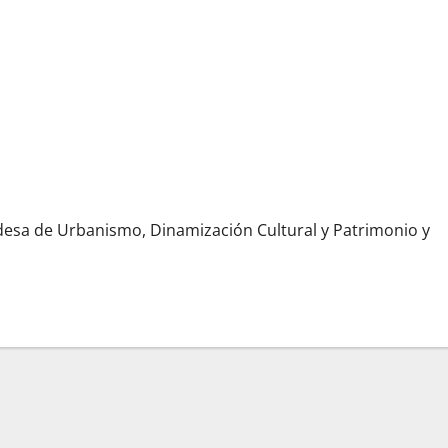
 Carrera Oficial a coste cero, con la colaboración de la Unión de
ldesa de Urbanismo, Dinamización Cultural y Patrimonio y