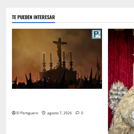
TE PUEDEN INTERESAR
La Hermandad de la Viga celebra este
viernes su tradicional pregón
El Pertiguero
agosto 7, 2026
0