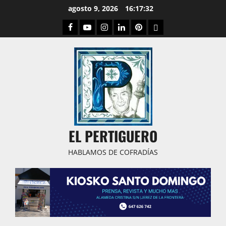
Saltar
agosto 9, 2026
16:17:32
al
Facebook
Youtube
Instagram
Linked
Pinterest
Dribbble
contenido
IN
EL PERTIGUERO
HABLAMOS DE COFRADÍAS