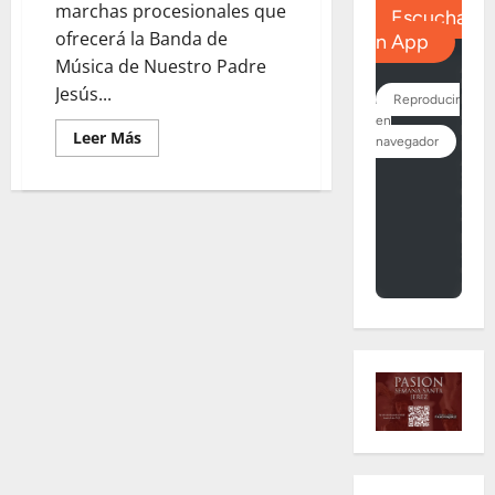
marchas procesionales que
ofrecerá la Banda de
Música de Nuestro Padre
Jesús...
Leer
Leer Más
más
acerca
de
«Pasión
por
Jerez»
nueva
marcha
de
Carlos
Puelles
dedicada
a
nuestra
Semana
Santa