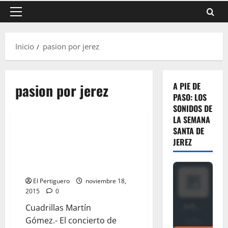
Menú
principal
Inicio
pasion por jerez
pasion por jerez
A PIE DE
PASO: LOS
SONIDOS DE
LA SEMANA
SANTA DE
«Pasión por Jerez» nueva
JEREZ
marcha de Carlos Puelles
dedicada a nuestra Semana
Santa
El Pertiguero
noviembre 18,
2015
0
Cuadrillas Martín
Gómez.- El concierto de