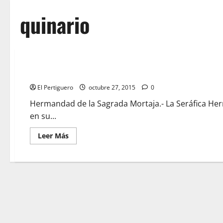
quinario
Quinario en la Sagrada Mortaja
El Pertiguero
octubre 27, 2015
0
Hermandad de la Sagrada Mortaja.- La Seráfica He
en su...
Leer
Leer Más
más
acerca
de
Quinario
en
la
Sagrada
Mortaja