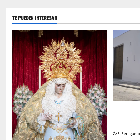
TE PUEDEN INTERESAR
La Hermanda
recta final 
de Herman
El Pertiguero