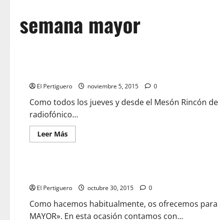
semana mayor
Esta noche «SEMANA MAYOR» en nuestra radio online
El Pertiguero
noviembre 5, 2015
0
Como todos los jueves y desde el Mesón Rincón de
radiofónico...
Leer
Leer Más
más
acerca
de
Esta
noche
SEMANA MAYOR: «Las hermandades tienen que espabilarse
«SEMANA
MAYOR»
El Pertiguero
en
octubre 30, 2015
0
nuestra
radio
Como hacemos habitualmente, os ofrecemos para 
online
MAYOR». En esta ocasión contamos con...