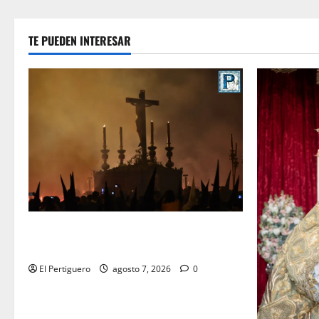
TE PUEDEN INTERESAR
La Hermandad de la Viga celebra este
viernes su tradicional pregón
El Pertiguero
agosto 7, 2026
0