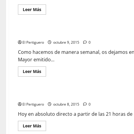
Leer
Leer Más
más
acerca
de
SEMANA
MAYOR:
SEMANA MAYOR: «En Santa María de Gracia estamos en cas
«Las
hermandades
El Pertiguero
tienen
octubre 9, 2015
0
que
espabilarse»
Como hacemos de manera semanal, os dejamos en 
Mayor emitido...
Leer
Leer Más
más
acerca
de
SEMANA
MAYOR:
Hoy «SEMANA MAYOR» desde la Casa de Hermandad del Am
«En
Santa
El Pertiguero
María
octubre 8, 2015
0
de
Gracia
Hoy en absoluto directo a partir de las 21 horas de 
estamos
en
casa»
Leer
Leer Más
más
acerca