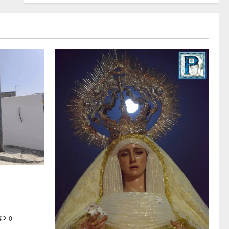
tra en la
 de su Casa
0