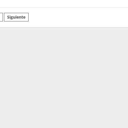
nación
Siguiente
adas