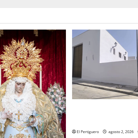
La Hermandad de la Misión en
recta final para la bendición
de Hermandad
El Pertiguero
agosto 2, 2026