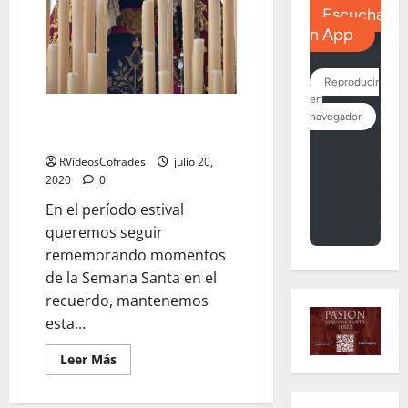
EN VIDEO: «La Virgen del
Socorro en calle Carmen»
RVideosCofrades
julio 20,
2020
0
En el período estival
queremos seguir
rememorando momentos
de la Semana Santa en el
recuerdo, mantenemos
esta...
Leer
Leer Más
más
acerca
de