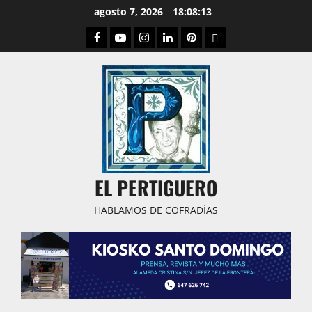
Saltar
agosto 7, 2026
18:08:14
al
Facebook
Youtube
Instagram
Linked
Pinterest
Dribbble
contenido
IN
EL PERTIGUERO
HABLAMOS DE COFRADÍAS