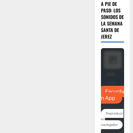
EN
A PIE DE
VIDEO:
«La
PASO: LOS
Virgen
SONIDOS DE
del
Socorro
LA SEMANA
en
SANTA DE
calle
Carmen»
JEREZ