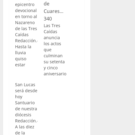
epicentro
devocional
en torno al
Nazareno
Las Tres
de las Tres
Caídas
Caídas
anuncia
Redacción.-
los actos
Hasta la
que
lluvia
culminan
quiso
su setenta
estar
y cinco
presente
aniversario
en la
Solemne
San Lucas
Pontifical,
será desde
que ponía
hoy
el broche
Santuario
de oro a la
de nuestra
celebración
diócesis
que la
Redacción.-
Hermandad
A las diez
de las Tres
de la