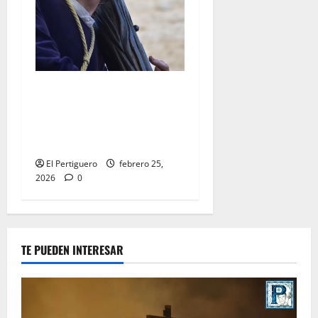
El Señor de la Salud
presidirá el Vía Crucis
Parroquial de San Rafael
este domingo
El Pertiguero
febrero 25,
2026
0
TE PUEDEN INTERESAR