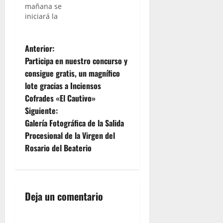
Caídas ha
mañana se
venido
iniciará la
desarrollando
Solemne
con motivo
Pontifical
del
N
que
Anterior:
setenta y
finalmente
Participa en nuestro concurso y
cinco
y por las
a
consigue gratis, un magnífico
aniversario
condiciones
de la
lote gracias a Inciensos
meteorológicas
v
reorganización
que desde
Cofrades «El Cautivo»
de la
ayer se
e
Siguiente:
corporación
estimaban,
Galería Fotográfica de la Salida
con sede
se
g
en el ya
Procesional de la Virgen del
celebrará
Santuario
en el
Rosario del Beaterio
a
"San…
interior de
la Iglesia
c
de San
Lucas,
i
Deja un comentario
templo
que hoy
ó
mismo