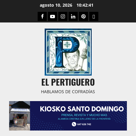
Saltar
agosto 10, 2026
10:42:42
al
Facebook
Youtube
Instagram
Linked
Pinterest
Dribbble
contenido
IN
EL PERTIGUERO
HABLAMOS DE COFRADÍAS