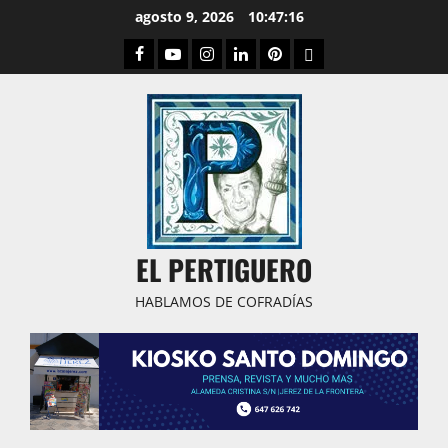
Saltar
agosto 9, 2026
10:47:17
al
Facebook
Youtube
Instagram
Linked
Pinterest
Dribbble
contenido
IN
EL PERTIGUERO
HABLAMOS DE COFRADÍAS