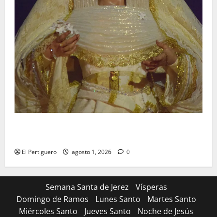
La Hermandad de la Entrega celebra la festividad de
la Reina de los Angeles
El Pertiguero
agosto 1, 2026
0
Semana Santa de Jerez
Vísperas
Domingo de Ramos
Lunes Santo
Martes Santo
Miércoles Santo
Jueves Santo
Noche de Jesús