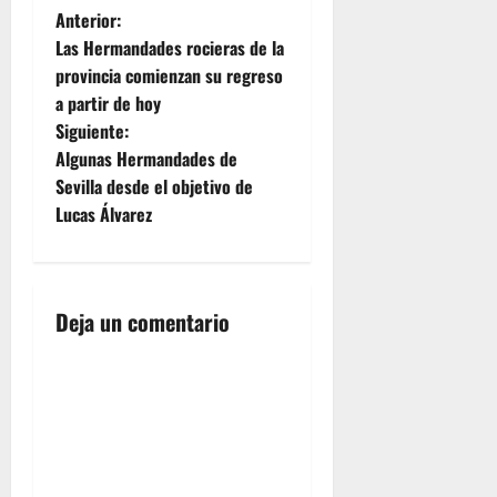
N
Anterior:
Las Hermandades rocieras de la
a
provincia comienzan su regreso
a partir de hoy
v
Siguiente:
e
Algunas Hermandades de
Sevilla desde el objetivo de
g
Lucas Álvarez
a
c
Deja un comentario
i
ó
n
d