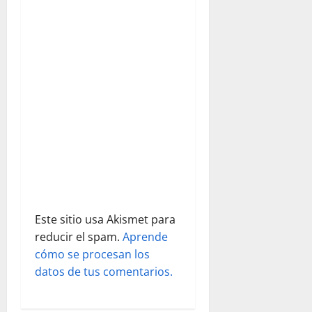
e
e
n
t
r
a
d
Este sitio usa Akismet para
a
reducir el spam.
Aprende
s
cómo se procesan los
datos de tus comentarios.