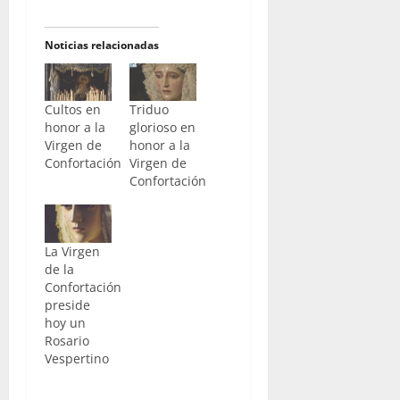
Noticias relacionadas
Cultos en
Triduo
honor a la
glorioso en
Virgen de
honor a la
Confortación
Virgen de
Confortación
La Virgen
de la
Confortación
preside
hoy un
Rosario
Vespertino