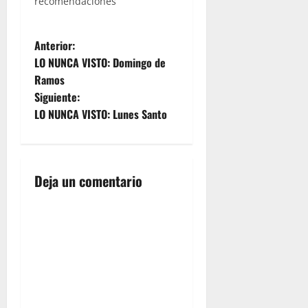
recomendaciones
N
Anterior:
LO NUNCA VISTO: Domingo de
a
Ramos
Siguiente:
v
LO NUNCA VISTO: Lunes Santo
e
g
Deja un comentario
a
c
i
ó