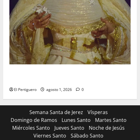
La Hermandad de la Entrega celebra la festividad de
la Reina de los Angeles
El Pertiguero
agosto 1, 2026
0
Semana Santa de Jerez
Vísperas
Domingo de Ramos
Lunes Santo
Martes Santo
Miércoles Santo
Jueves Santo
Noche de Jesús
Viernes Santo
Sábado Santo