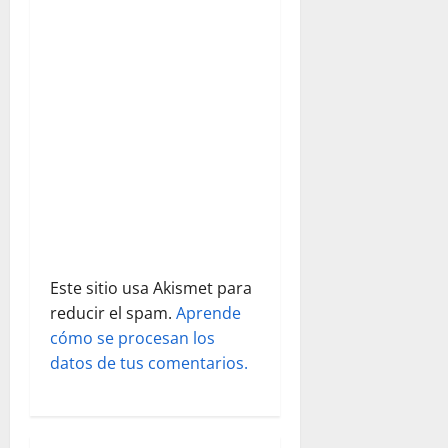
n
d
e
e
n
t
r
a
Este sitio usa Akismet para
reducir el spam.
Aprende
d
cómo se procesan los
datos de tus comentarios.
a
s