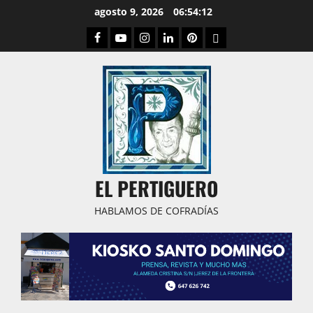
Saltar
agosto 9, 2026
06:54:13
al
Facebook
Youtube
Instagram
Linked
Pinterest
Dribbble
contenido
IN
EL PERTIGUERO
HABLAMOS DE COFRADÍAS