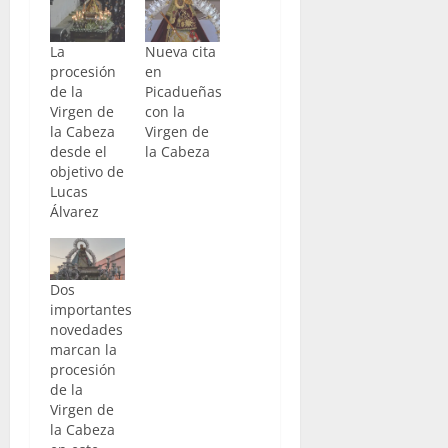
La
Nueva cita
procesión
en
de la
Picadueñas
Virgen de
con la
la Cabeza
Virgen de
desde el
la Cabeza
objetivo de
Lucas
Álvarez
Dos
importantes
novedades
marcan la
procesión
de la
Virgen de
la Cabeza