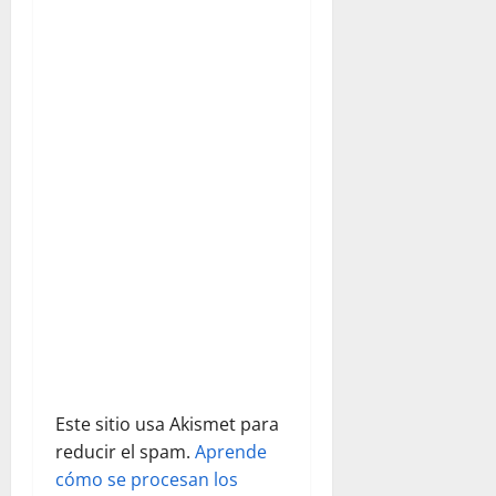
n
d
e
e
n
t
r
a
d
Este sitio usa Akismet para
a
reducir el spam.
Aprende
s
cómo se procesan los