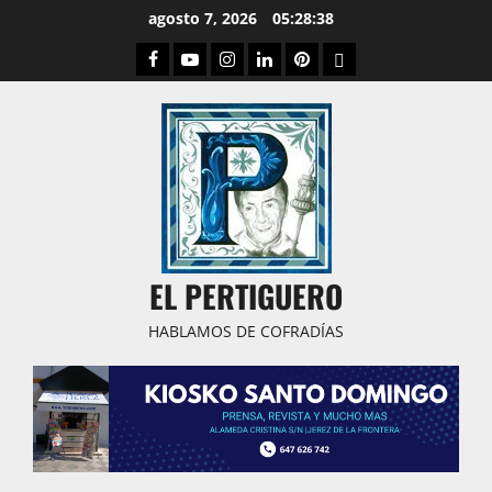
Saltar
agosto 7, 2026
05:28:39
al
Facebook
Youtube
Instagram
Linked
Pinterest
Dribbble
contenido
IN
EL PERTIGUERO
HABLAMOS DE COFRADÍAS