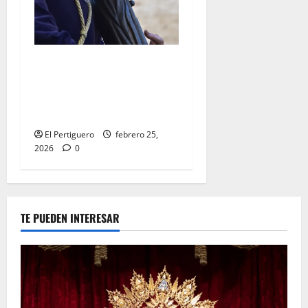
El Señor de la Salud
presidirá el Vía Crucis
Parroquial de San Rafael
este domingo
El Pertiguero
febrero 25,
2026
0
TE PUEDEN INTERESAR