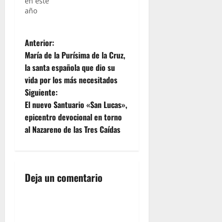
en este
año
N
Anterior:
María de la Purísima de la Cruz,
a
la santa española que dio su
vida por los más necesitados
v
Siguiente:
e
El nuevo Santuario «San Lucas»,
epicentro devocional en torno
g
al Nazareno de las Tres Caídas
a
c
Deja un comentario
i
ó