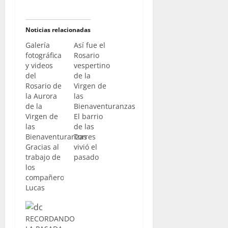
Noticias relacionadas
Galería
Así fue el
fotográfica
Rosario
y videos
vespertino
del
de la
Rosario de
Virgen de
la Aurora
las
de la
Bienaventuranzas
Virgen de
El barrio
las
de las
Bienaventuranzas
Torres
Gracias al
vivió el
trabajo de
pasado
los
sábado un
compañeros
nuevo
Lucas
encuentro
Álvarez de
con la
"La Pasión
titular de
Digital" y
su
RECORDANDO