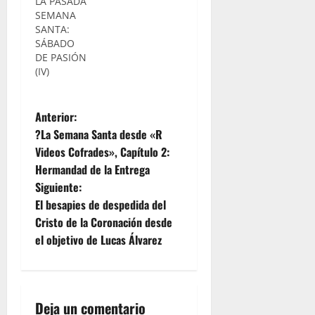
Roberto
Hermandad
LA PASADA
Álvarez de
de la
SEMANA
"R Videos
Salvación. La
SANTA:
Cofrades",
Santísima
SÁBADO
os
Virgen de
DE PASIÓN
ofrecemos
las
(IV)
un
Bienaventuranzas
magnífico
se echó de
N
reportaje
nuevo a
Anterior:
en el que
las calles
?La Semana Santa desde «R
combinamos
de nuestra
a
Videos Cofrades», Capítulo 2:
las
ciudad
Hermandad de la Entrega
fotografías
estrenando
v
y los
horario
Siguiente:
videos que
vespertino,
e
El besapies de despedida del
se
en un rezo
Cristo de la Coronación desde
produjeron
del Santo
g
el objetivo de Lucas Álvarez
en la
Rosario
jornada de
que
a
ayer
comenzó
domingo,
en torno
c
cuando la
a las…
Deja un comentario
Virgen de