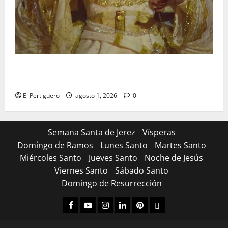
La Hermandad de la Entrega celebra la festividad de
la Reina de los Angeles
El Pertiguero
agosto 1, 2026
0
Semana Santa de Jerez
Vísperas
Domingo de Ramos
Lunes Santo
Martes Santo
Miércoles Santo
Jueves Santo
Noche de Jesús
Viernes Santo
Sábado Santo
Domingo de Resurrección
Facebook
Youtube
Instagram
Linked
Pinterest
Dribbble
IN