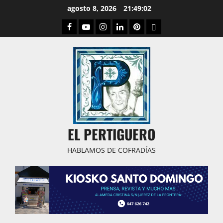
Saltar
agosto 8, 2026
21:49:03
al
Facebook
Youtube
Instagram
Linked
Pinterest
Dribbble
contenido
IN
EL PERTIGUERO
HABLAMOS DE COFRADÍAS