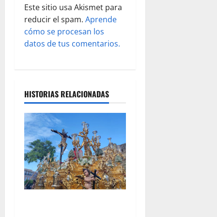
Este sitio usa Akismet para
a
reducir el spam.
Aprende
s
cómo se procesan los
datos de tus comentarios.
HISTORIAS RELACIONADAS
EN VÍDEO: «Salida
Extraordinaria con motivo