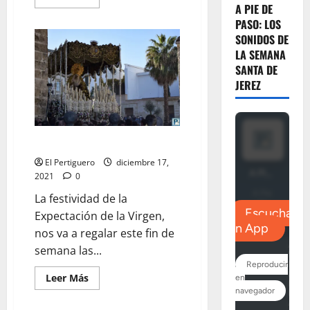
más
A PIE DE
acerca
PASO: LOS
de
La
SONIDOS DE
Salida
LA SEMANA
Extraordinaria
de
SANTA DE
la
Esperanza
JEREZ
de
la
Yedra,
por
Miguel
A.
Días de Esperanza
Gómez
El Pertiguero
diciembre 17,
2021
0
La festividad de la
Expectación de la Virgen,
nos va a regalar este fin de
semana las...
Leer
Leer Más
más
acerca
de