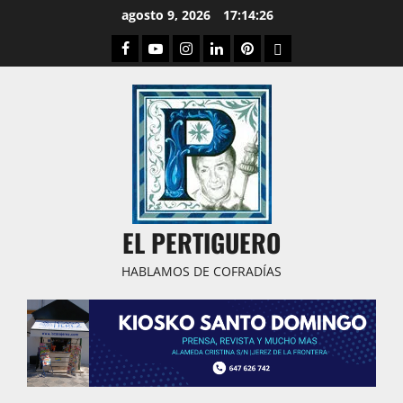
Saltar
agosto 9, 2026
17:14:27
al
Facebook
Youtube
Instagram
Linked
Pinterest
Dribbble
contenido
IN
EL PERTIGUERO
HABLAMOS DE COFRADÍAS