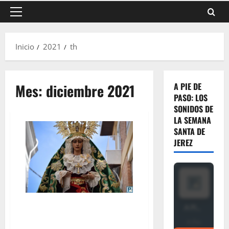
Menú
principal
Inicio
2021
th
Mes:
diciembre 2021
A PIE DE
PASO: LOS
SONIDOS DE
LA SEMANA
SANTA DE
JEREZ
La Salida Extraordinaria de la
Virgen de la O, por Miguel A.
Gómez