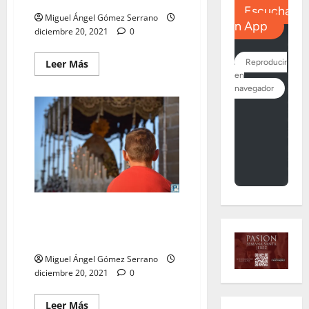
Miguel Ángel Gómez Serrano
diciembre 20, 2021
0
Leer
Leer Más
más
acerca
de
La
Salida
Extraordinaria
de
la
Virgen
de
la
O,
por
Miguel
A.
La Salida Extraordinaria de la
Gómez
Esperanza de la Yedra, por
Miguel A. Gómez
Miguel Ángel Gómez Serrano
diciembre 20, 2021
0
Leer
Leer Más