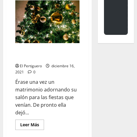
Días
de
Esperanza
Minicuentos de Navidad (XII)
por Ángel Rodríguez Aguilocho
El Pertiguero
diciembre 16,
2021
0
Érase una vez un
matrimonio adornando su
salón para las fiestas que
venían. De pronto ella
dejó...
Leer
Leer Más
más
acerca