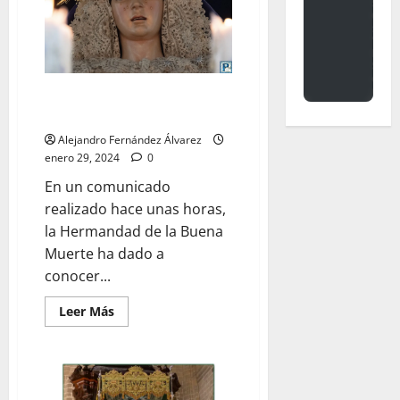
que
cuida
la
música
procesional,
cumple
sus
primeros
La Buena Muerte: ante una
veinte
situación preocupante
años
de
Alejandro Fernández Álvarez
vida
enero 29, 2024
0
En un comunicado
realizado hace unas horas,
la Hermandad de la Buena
Muerte ha dado a
conocer...
Leer
Leer Más
más
acerca
de
La
Buena
Muerte:
ante