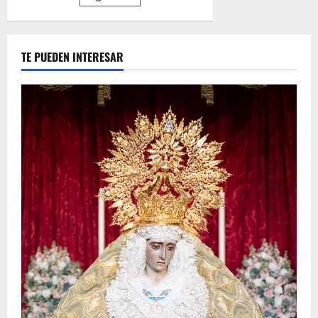
de
por
Alejandro
Fernández
entradas
TE PUEDEN INTERESAR