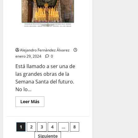
una
situación
preocupante
«El joyero de San Benito» por
Alejandro Fernández
Alejandro Fernández Álvarez
enero 29, 2024
0
Está llamado a ser una de
las grandes obras de la
Semana Santa del futuro.
No lo...
Leer
Leer Más
más
acerca
de
«El
joyero
Paginación
1
2
3
4
…
8
de
San
Benito»
Siguiente