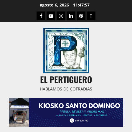
Saltar
agosto 6, 2026
11:47:58
al
Facebook
Youtube
Instagram
Linked
Pinterest
Dribbble
contenido
IN
EL PERTIGUERO
HABLAMOS DE COFRADÍAS