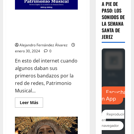
la
A PIE DE
Coronación
PASO: LOS
SONIDOS DE
Patrimonio Musical, la web que
LA SEMANA
cuida la música procesional,
SANTA DE
cumple sus primeros veinte
JEREZ
años de vida
Alejandro Fernández Álvarez
enero 30, 2024
0
En esto del internet cuando
algunos daban sus
primeros bandazos por la
red de redes, Patrimonio
Musical...
Leer
Leer Más
más
acerca
de
Patrimonio
Musical,
la
web