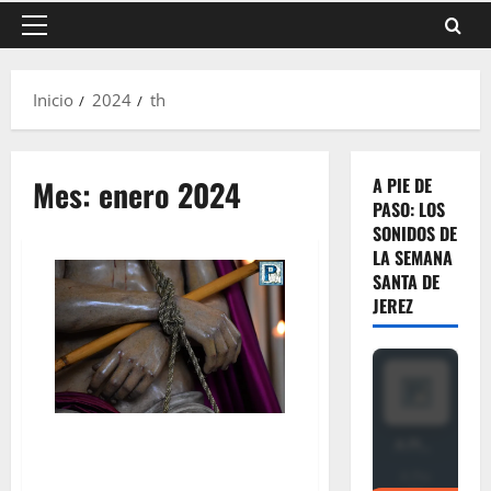
Menú
principal
Inicio
2024
th
Mes:
enero 2024
A PIE DE
PASO: LOS
SONIDOS DE
LA SEMANA
SANTA DE
JEREZ
Así suena «Coronado de
Espinas» la nueva marcha de la
Agrupación Musical «La