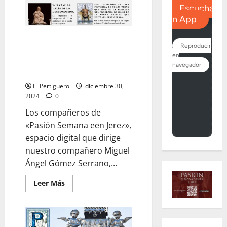
«Pasión Semana Santa en
Jerez» culmina 2024 con una
genial publicación que no te
puedes perder
El Pertiguero
diciembre 30,
2024
0
Los compañeros de
«Pasión Semana een Jerez»,
espacio digital que dirige
nuestro compañero Miguel
Ángel Gómez Serrano,...
Leer
Leer Más
más
acerca
de
«Pasión
Semana
Santa