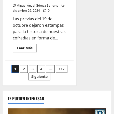
Miguel Ángel Gómez Serrano
diciembre 26, 2024
0
Las previas del 19 de
octubre dejaron estampas
para la historia de nuestras
cofradías en forma de...
Leer
Leer Más
más
acerca
de
Estas
fueron
Paginación
1
2
3
4
…
117
las
exposiciones
organizadas
Siguiente
de
con
motivo
de
entradas
la
Magna
Mariana,
TE PUEDEN INTERESAR
por
Miguel
A.
Gómez