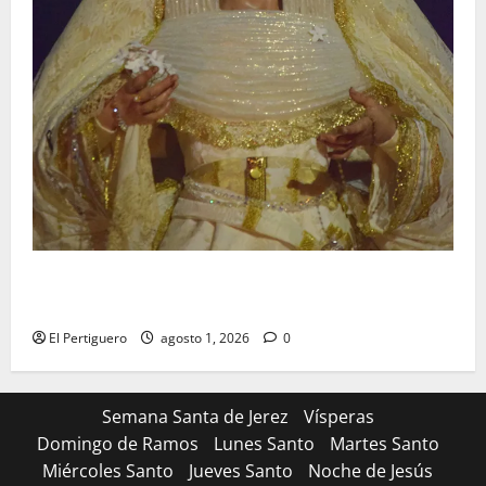
La Hermandad de la Entrega celebra la festividad de
la Reina de los Angeles
El Pertiguero
agosto 1, 2026
0
Semana Santa de Jerez
Vísperas
Domingo de Ramos
Lunes Santo
Martes Santo
Miércoles Santo
Jueves Santo
Noche de Jesús