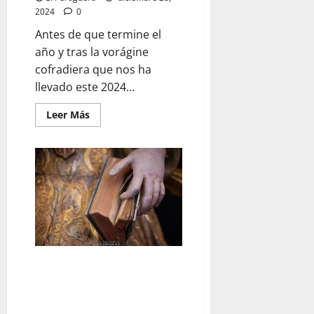
2024
0
Antes de que termine el
año y tras la vorágine
cofradiera que nos ha
llevado este 2024...
Leer
Leer Más
más
acerca
de
Estrenamos
nueva
identidad
corporativa
con
renovación
del
logotipo
de
nuestra
web
Estas fueron las exposiciones
organizadas con motivo de la
Magna Mariana, por Miguel A.
Gómez