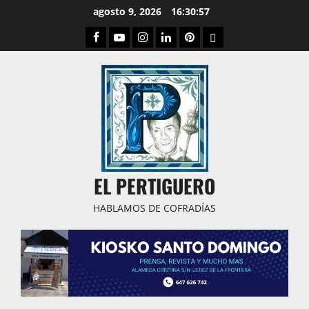
Saltar
agosto 9, 2026
16:30:57
al
Facebook
Youtube
Instagram
Linked
Pinterest
Dribbble
contenido
IN
EL PERTIGUERO
HABLAMOS DE COFRADÍAS