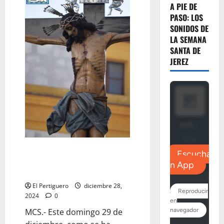
en
A PIE DE
Jerez»
PASO: LOS
culmina
2024
SONIDOS DE
con
LA SEMANA
una
genial
SANTA DE
publicación
JEREZ
que
no
te
puedes
perder
La Diócesis Asidonia-Jerez abre
este domingo el Año Jubilar en
la Parroquia de San Dionisio
El Pertiguero
diciembre 28,
2024
0
MCS.- Este domingo 29 de