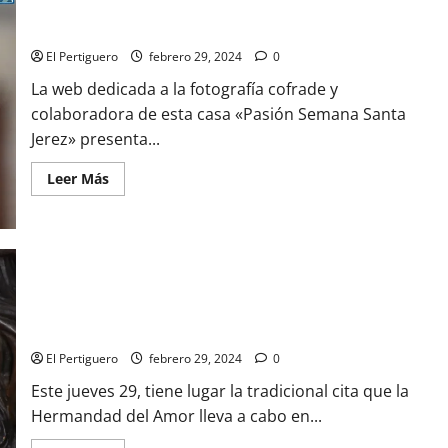
«Pasión Semana Santa Jerez» presenta su cartel dedicado a la
Marzo
Hermandad de la Defensión
El Pertiguero
febrero 29, 2024
0
La web dedicada a la fotografía cofrade y
colaboradora de esta casa «Pasión Semana Santa
Jerez» presenta...
Leer
Leer Más
más
acerca
de
«Pasión
Semana
Santa
Jerez»
presenta
su
El Cautivo preside este jueves Vía Crucis desde el Convento
cartel
de Santa María de Gracia
dedicado
a
El Pertiguero
febrero 29, 2024
0
la
Hermandad
de
Este jueves 29, tiene lugar la tradicional cita que la
la
Hermandad del Amor lleva a cabo en...
Defensión