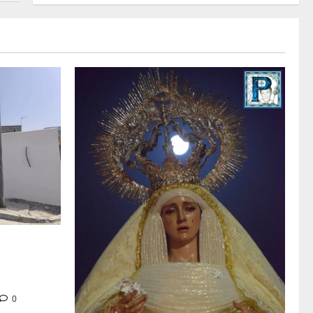
tra en la
 de su Casa
0