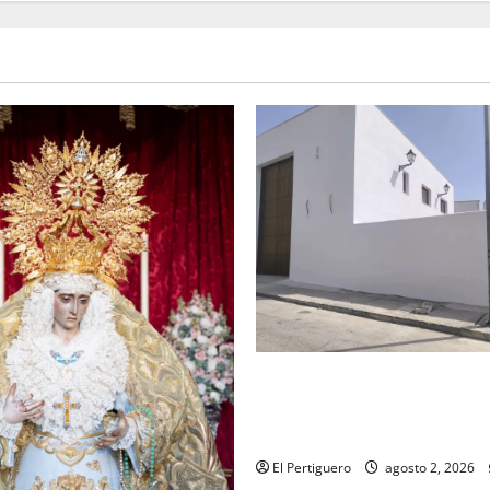
La Hermandad de la Misión en
recta final para la bendición
de Hermandad
El Pertiguero
agosto 2, 2026