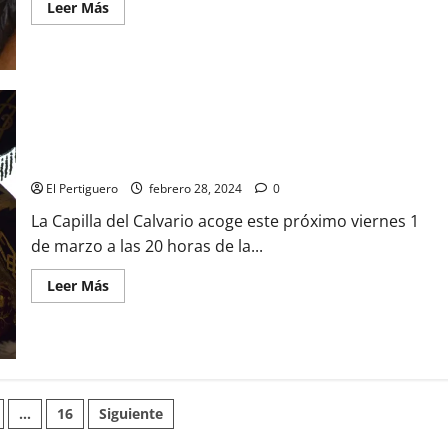
Leer
Leer Más
más
acerca
de
El
Cautivo
preside
este
jueves
Vía
Crucis
Otro clásico cuaresmal: la Exaltación del Calvario
desde
el
Convento
El Pertiguero
febrero 28, 2024
0
de
Santa
La Capilla del Calvario acoge este próximo viernes 1
María
de
de marzo a las 20 horas de la...
Gracia
Leer
Leer Más
más
acerca
de
Otro
clásico
cuaresmal:
la
Exaltación
n
del
…
16
Siguiente
Calvario