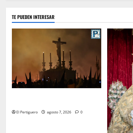
de
entradas
TE PUEDEN INTERESAR
La Hermandad de la Viga celebra este
viernes su tradicional pregón
El Pertiguero
agosto 7, 2026
0