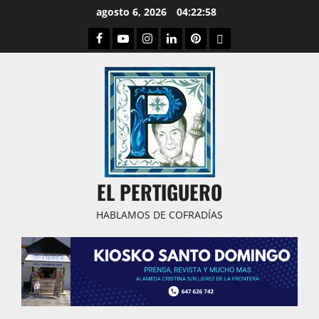
Saltar
agosto 6, 2026
04:22:59
al
Facebook
Youtube
Instagram
Linked
Pinterest
Dribbble
contenido
IN
EL PERTIGUERO
HABLAMOS DE COFRADÍAS