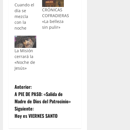
Cuando el
CRÓNICAS
día se
COFRADIERAS
mezcla
«La belleza
con la
sin pulir»
noche
La Misión
cerrará la
«Noche de
Jesús»
N
Anterior:
A PIE DE PASO: «Salida de
a
Madre de Dios del Patrocinio»
Siguiente:
v
Hoy es VIERNES SANTO
e