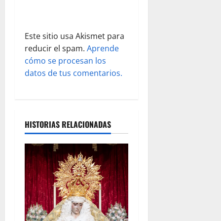
r
a
Este sitio usa Akismet para
reducir el spam.
Aprende
d
cómo se procesan los
datos de tus comentarios.
a
s
HISTORIAS RELACIONADAS