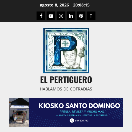
Saltar
agosto 8, 2026
20:08:16
al
Facebook
Youtube
Instagram
Linked
Pinterest
Dribbble
contenido
IN
EL PERTIGUERO
HABLAMOS DE COFRADÍAS