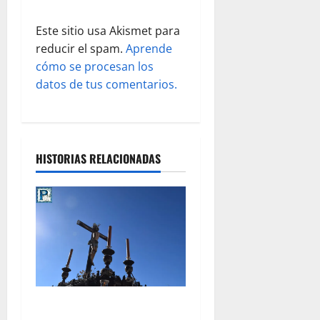
a
d
Este sitio usa Akismet para
reducir el spam.
Aprende
a
cómo se procesan los
s
datos de tus comentarios.
HISTORIAS RELACIONADAS
Pregón al Cristo de la Viga