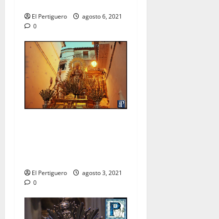
en la Catedral
El Pertiguero
agosto 6, 2021
0
La Virgen de las Nieves
recorrerá las calles de
Arcos en procesión de
rogativas
El Pertiguero
agosto 3, 2021
0