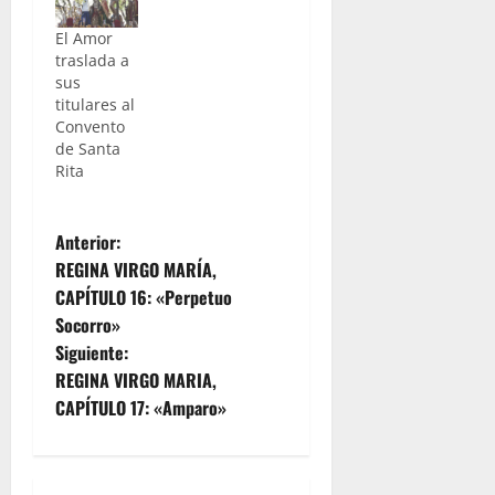
El Amor
traslada a
sus
titulares al
Convento
de Santa
Rita
N
Anterior:
REGINA VIRGO MARÍA,
a
CAPÍTULO 16: «Perpetuo
Socorro»
v
Siguiente:
e
REGINA VIRGO MARIA,
CAPÍTULO 17: «Amparo»
g
a