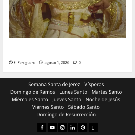
La Hermandad de la Entrega celebra la festividad de
la Reina de los Angeles
El Pertiguero
agosto 1, 2026
0
Semana Santa de Jerez
Vísperas
Domingo de Ramos
Lunes Santo
Martes Santo
Miércoles Santo
Jueves Santo
Noche de Jesús
Viernes Santo
Sábado Santo
Domingo de Resurrección
Facebook
Youtube
Instagram
Linked
Pinterest
Dribbble