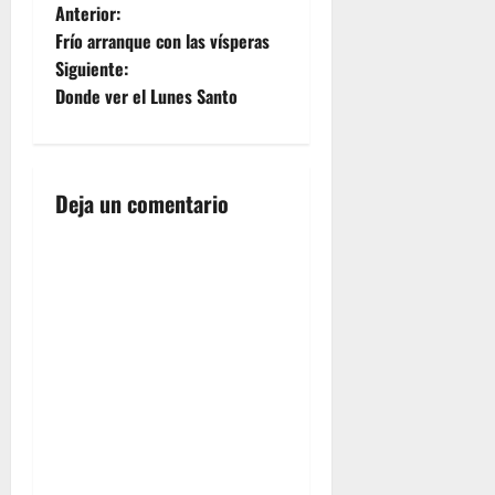
N
Anterior:
Frío arranque con las vísperas
a
Siguiente:
Donde ver el Lunes Santo
v
e
g
Deja un comentario
a
c
i
ó
n
d