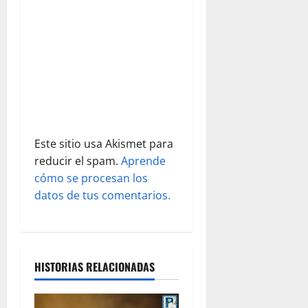
e
e
n
t
r
Este sitio usa Akismet para
a
reducir el spam.
Aprende
cómo se procesan los
d
datos de tus comentarios.
a
s
HISTORIAS RELACIONADAS