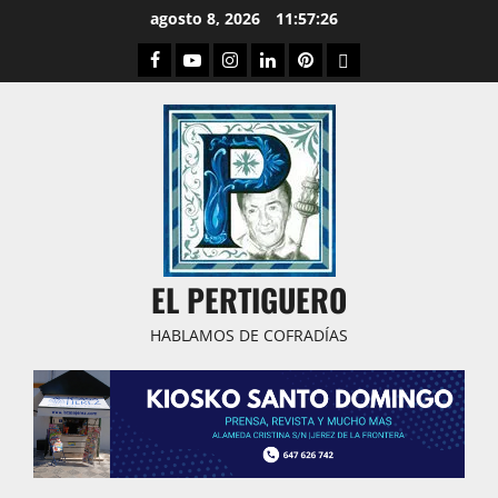
Saltar
agosto 8, 2026
11:57:27
al
Facebook
Youtube
Instagram
Linked
Pinterest
Dribbble
contenido
IN
EL PERTIGUERO
HABLAMOS DE COFRADÍAS