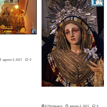
as Nieves recorrerá
Arcos en procesión de
agosto 3, 2021
0
Festividad de la Reina de los
Ángeles en Capuchinos
El Pertiguero
agosto 2, 2021
0