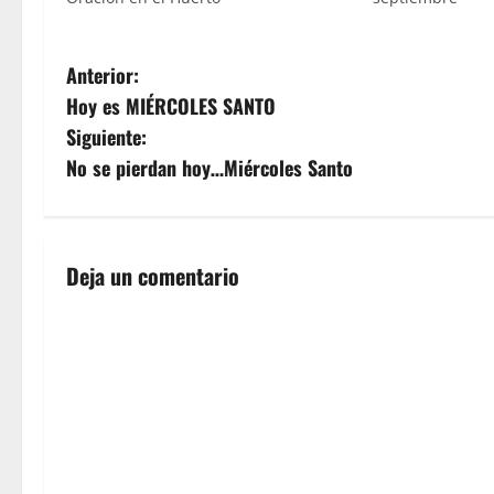
N
Anterior:
Hoy es MIÉRCOLES SANTO
a
Siguiente:
v
No se pierdan hoy…Miércoles Santo
e
g
Deja un comentario
a
c
i
ó