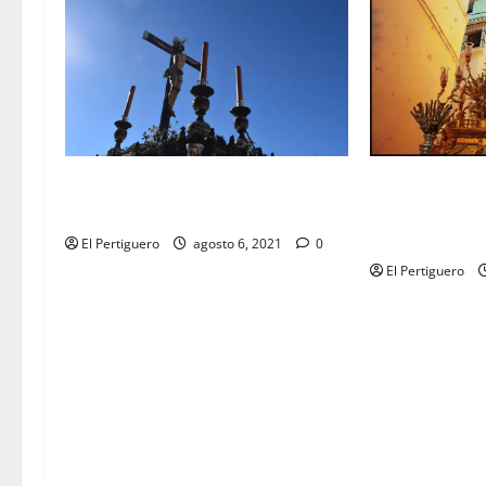
Pregón al Cristo de la Viga en la
La Virgen de l
Catedral
las calles de 
rogativas
El Pertiguero
agosto 6, 2021
0
El Pertiguero