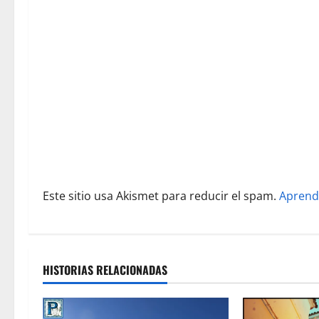
n
d
e
e
n
t
r
Este sitio usa Akismet para reducir el spam.
Aprend
a
d
a
HISTORIAS RELACIONADAS
s