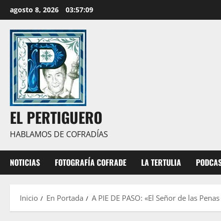
Saltar
agosto 8, 2026
03:57:10
al
contenido
EL PERTIGUERO
HABLAMOS DE COFRADÍAS
NOTICIAS
FOTOGRAFÍA COFRADE
LA TERTULIA
PODCA
Inicio
En Portada
A PIE DE PASO: «El Señor de las Penas