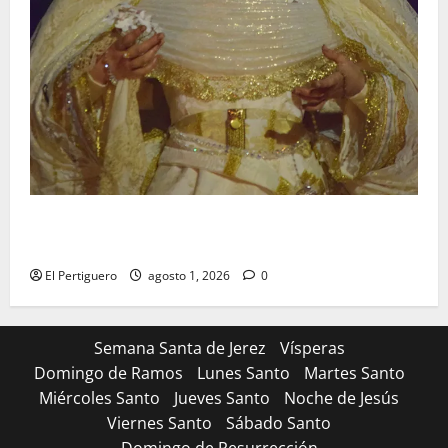
La Hermandad de la Entrega celebra la festividad de
la Reina de los Angeles
El Pertiguero
agosto 1, 2026
0
Semana Santa de Jerez
Vísperas
Domingo de Ramos
Lunes Santo
Martes Santo
Miércoles Santo
Jueves Santo
Noche de Jesús
Viernes Santo
Sábado Santo