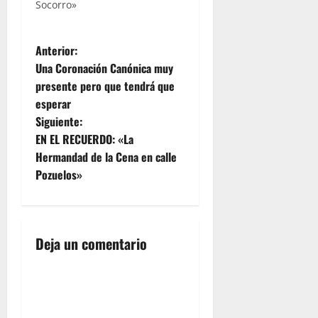
Socorro»
N
Anterior:
Una Coronación Canónica muy
a
presente pero que tendrá que
esperar
v
Siguiente:
e
EN EL RECUERDO: «La
Hermandad de la Cena en calle
g
Pozuelos»
a
c
Deja un comentario
i
ó