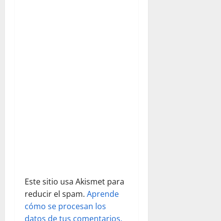
n
d
e
e
n
t
r
a
d
Este sitio usa Akismet para
a
reducir el spam.
Aprende
s
cómo se procesan los
datos de tus comentarios.