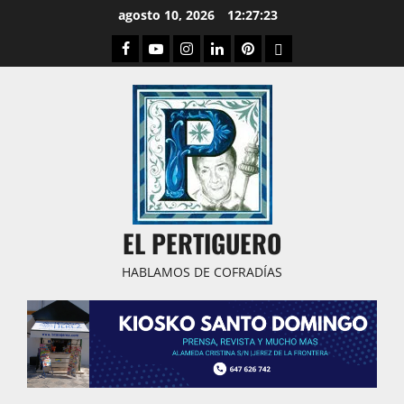
Saltar
agosto 10, 2026
12:27:24
al
Facebook
Youtube
Instagram
Linked
Pinterest
Dribbble
contenido
IN
EL PERTIGUERO
HABLAMOS DE COFRADÍAS