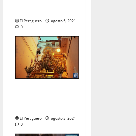
Pregón al Cristo de la Viga
en la Catedral
El Pertiguero
agosto 6, 2021
0
La Virgen de las Nieves
recorrerá las calles de
Arcos en procesión de
rogativas
El Pertiguero
agosto 3, 2021
0