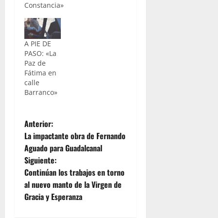
Constancia»
A PIE DE
PASO: «La
Paz de
Fátima en
calle
Barranco»
N
Anterior:
La impactante obra de Fernando
a
Aguado para Guadalcanal
Siguiente:
v
Continúan los trabajos en torno
e
al nuevo manto de la Virgen de
Gracia y Esperanza
g