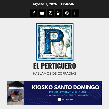
Saltar
agosto 7, 2026
17:46:47
al
Facebook
Youtube
Instagram
Linked
Pinterest
Dribbble
contenido
IN
EL PERTIGUERO
HABLAMOS DE COFRADÍAS