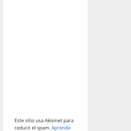
ó
n
d
e
e
n
t
r
a
d
Este sitio usa Akismet para
reducir el spam.
Aprende