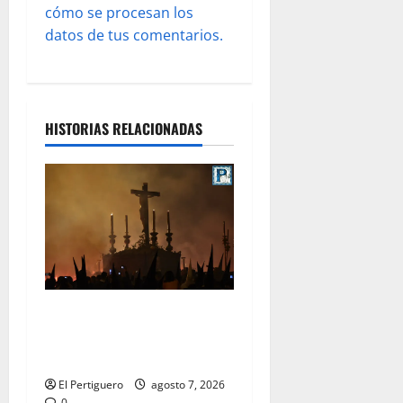
a
cómo se procesan los
s
datos de tus comentarios.
HISTORIAS RELACIONADAS
La Hermandad de la Viga
celebra este viernes su
tradicional pregón
El Pertiguero
agosto 7, 2026
0