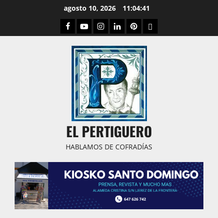
Saltar
agosto 10, 2026
11:04:41
al
Facebook
Youtube
Instagram
Linked
Pinterest
Dribbble
contenido
IN
EL PERTIGUERO
HABLAMOS DE COFRADÍAS