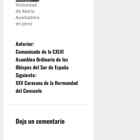
Festividad
de María
Auxiliadora
en Jerez
N
Anterior:
Comunicado de la CXLVI
a
Asamblea Ordinaria de los
Obispos del Sur de España
v
Siguiente:
e
XXV Caravana de la Hermandad
del Consuelo
g
a
Deja un comentario
c
i