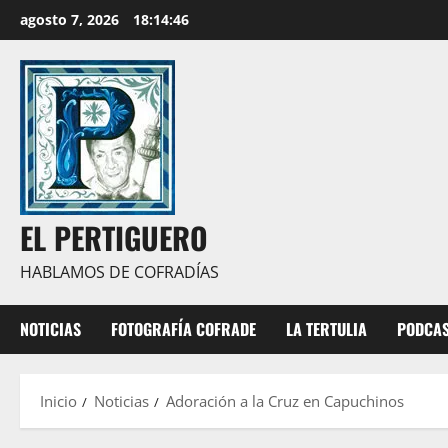
Saltar
agosto 7, 2026
18:14:47
al
contenido
EL PERTIGUERO
HABLAMOS DE COFRADÍAS
NOTICIAS
FOTOGRAFÍA COFRADE
LA TERTULIA
PODCA
Inicio
Noticias
Adoración a la Cruz en Capuchinos