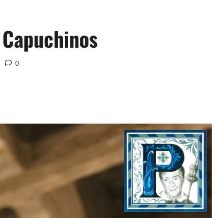
n Capuchinos
0