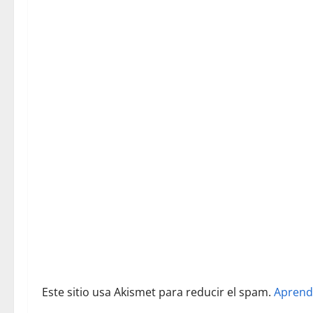
c
i
ó
n
d
e
e
n
t
r
Este sitio usa Akismet para reducir el spam.
Aprend
a