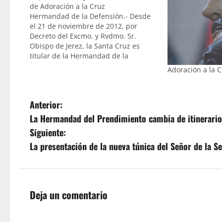
de Adoración a la Cruz
Hermandad de la Defensión.- Desde
el 21 de noviembre de 2012, por
Decreto del Excmo. y Rvdmo. Sr.
Obispo de Jerez, la Santa Cruz es
titular de la Hermandad de la
Defensión y a ella dedica varios actos
Adoración a la 
durante el año. Hoy viernes 22 a las
21.00 horas, tendrá lugar en…
N
Anterior:
La Hermandad del Prendimiento cambia de itinerario
a
Siguiente:
v
La presentación de la nueva túnica del Señor de la S
e
g
Deja un comentario
a