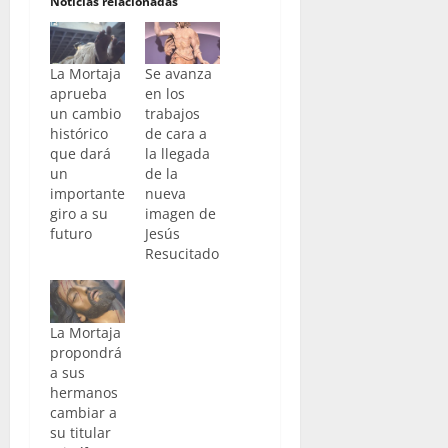
Noticias relacionadas
La Mortaja
Se avanza
aprueba
en los
un cambio
trabajos
histórico
de cara a
que dará
la llegada
un
de la
importante
nueva
giro a su
imagen de
futuro
Jesús
Resucitado
La Mortaja
propondrá
a sus
hermanos
cambiar a
su titular