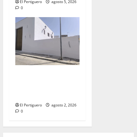
El Pertiguero
agosto 5, 2026
0
La Hermandad de la Misión
entra en la recta final para
la bendición de su Casa de
Hermandad
El Pertiguero
agosto 2, 2026
0