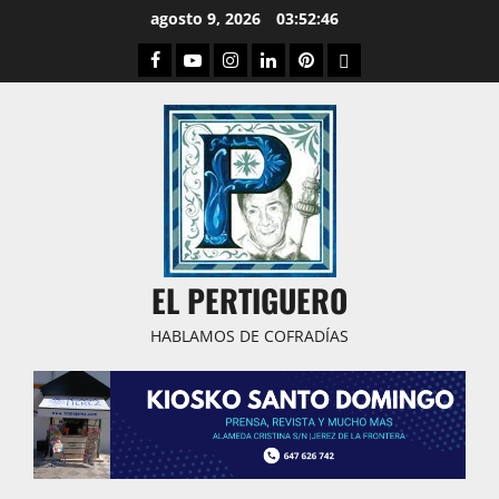
Saltar
agosto 9, 2026
03:52:47
al
Facebook
Youtube
Instagram
Linked
Pinterest
Dribbble
contenido
IN
EL PERTIGUERO
HABLAMOS DE COFRADÍAS