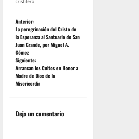
cristífero
N
Anterior:
La peregrinación del Cristo de
a
la Esperanza al Santuario de San
Juan Grande, por Miguel A.
v
Gómez
e
Siguiente:
Arrancan los Cultos en Honor a
g
Madre de Dios de la
Misericordia
a
c
i
Deja un comentario
ó