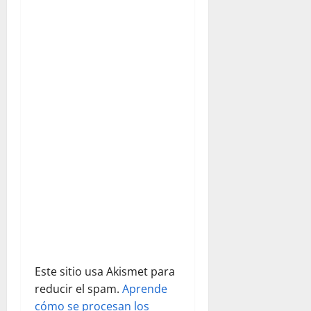
n
d
e
e
n
t
r
a
d
a
Este sitio usa Akismet para
s
reducir el spam.
Aprende
cómo se procesan los