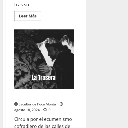
tras su...
Leer
Leer Más
más
acerca
de
LA
TRASERA:
«Lanzados
al
romanticismo»
LA TRASERA: «Despropósitos»
Escultor de Poca Monta
agosto 18, 2024
0
Circula por el ecumenismo
cofradiero de las calles de