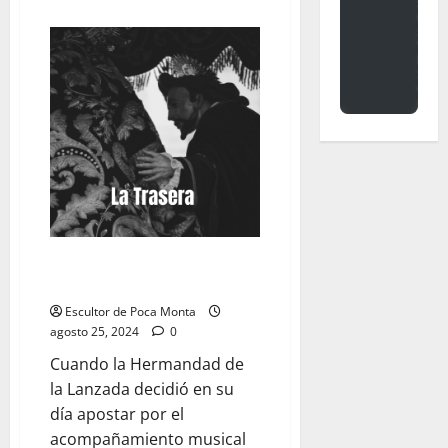
acerca
de
LA
TRASERA:
«¿Estamos
preparados?»
LA TRASERA: «Lanzados al
romanticismo»
Escultor de Poca Monta
agosto 25, 2024
0
Cuando la Hermandad de
la Lanzada decidió en su
día apostar por el
acompañamiento musical