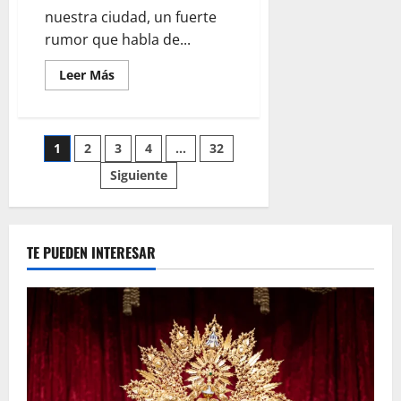
nuestra ciudad, un fuerte
rumor que habla de...
Leer
Leer Más
más
acerca
de
LA
TRASERA:
Paginación
1
2
3
4
…
32
«Despropósitos»
Siguiente
de
entradas
TE PUEDEN INTERESAR