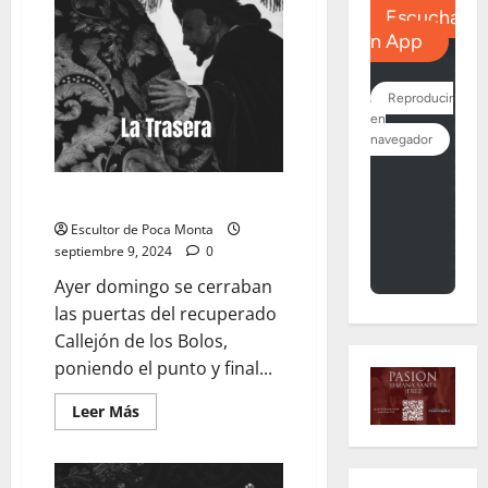
LA TRASERA: «Éxitos»
Escultor de Poca Monta
septiembre 9, 2024
0
Ayer domingo se cerraban
las puertas del recuperado
Callejón de los Bolos,
poniendo el punto y final...
Leer
Leer Más
más
acerca
de
LA
TRASERA: