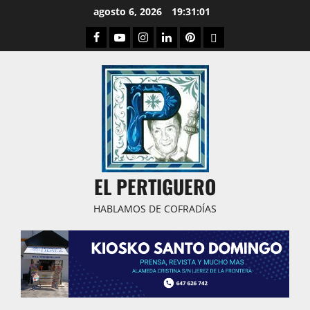
Saltar
agosto 6, 2026
19:31:01
al
Facebook
Youtube
Instagram
Linked
Pinterest
Dribbble
contenido
IN
EL PERTIGUERO
HABLAMOS DE COFRADÍAS