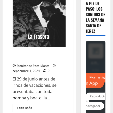
A PIE DE
«Éxitos»
PASO: LOS
SONIDOS DE
LA SEMANA
SANTA DE
JEREZ
LA TRASERA: «¿Estamos
preparados?»
Escultor de Poca Monta
septiembre 1, 2024
0
El 29 de junio antes de
irnos de vacaciones, se
presentaba con toda
pompa y boato, la...
Leer
Leer Más
más