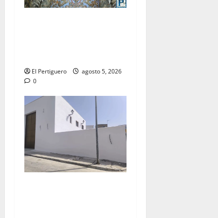
La Yedra completa el
acompañamiento musical de
la Virgen de la Esperanza en
la próxima Semana Santa
El Pertiguero
agosto 5, 2026
0
La Hermandad de la Misión
entra en la recta final para
la bendición de su Casa de