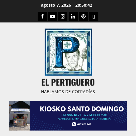
Saltar
agosto 7, 2026
20:50:43
al
Facebook
Youtube
Instagram
Linked
Pinterest
Dribbble
contenido
IN
EL PERTIGUERO
HABLAMOS DE COFRADÍAS