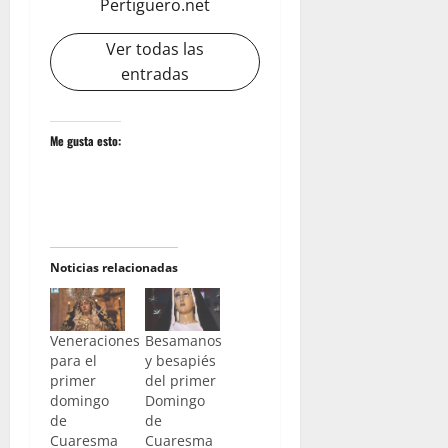
Pertiguero.net
Ver todas las
entradas
Me gusta esto:
Noticias relacionadas
Veneraciones
Besamanos
para el
y besapiés
primer
del primer
domingo
Domingo
de
de
Cuaresma
Cuaresma