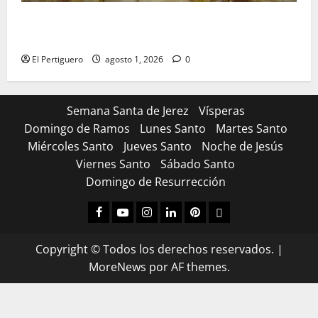
La Hermandad de la Entrega celebra la festividad de
la Reina de los Angeles
El Pertiguero
agosto 1, 2026
0
Semana Santa de Jerez
Vísperas
Domingo de Ramos
Lunes Santo
Martes Santo
Miércoles Santo
Jueves Santo
Noche de Jesús
Viernes Santo
Sábado Santo
Domingo de Resurrección
Facebook
Youtube
Instagram
Linked
Pinterest
Dribbble
IN
Copyright © Todos los derechos reservados.
|
MoreNews
por AF themes.