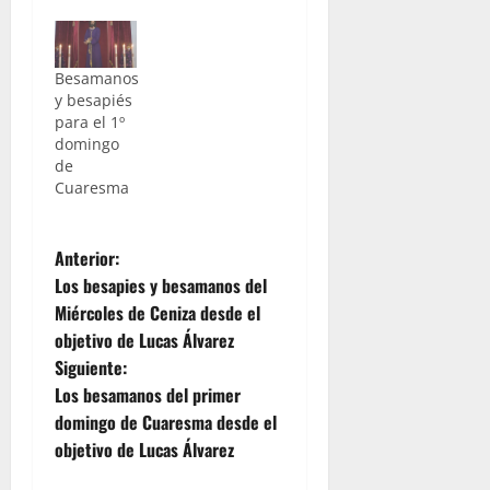
Besamanos
y besapiés
para el 1º
domingo
de
Cuaresma
N
Anterior:
Los besapies y besamanos del
a
Miércoles de Ceniza desde el
objetivo de Lucas Álvarez
v
Siguiente:
e
Los besamanos del primer
domingo de Cuaresma desde el
g
objetivo de Lucas Álvarez