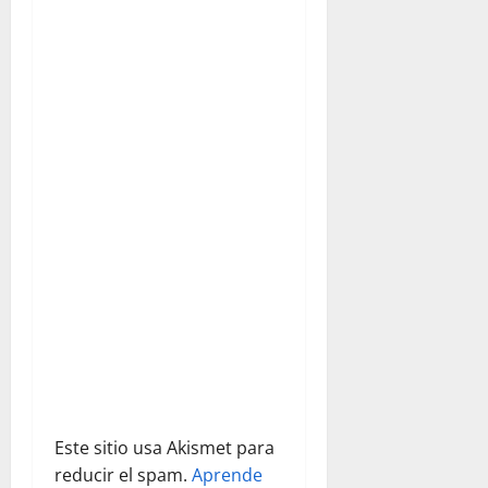
ó
n
d
e
e
n
t
r
a
d
Este sitio usa Akismet para
reducir el spam.
Aprende