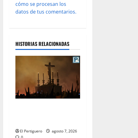
a
cómo se procesan los
s
datos de tus comentarios.
HISTORIAS RELACIONADAS
La Hermandad de la Viga
celebra este viernes su
tradicional pregón
El Pertiguero
agosto 7, 2026
0