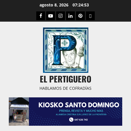
Saltar
agosto 8, 2026
07:24:54
al
Facebook
Youtube
Instagram
Linked
Pinterest
Dribbble
contenido
IN
EL PERTIGUERO
HABLAMOS DE COFRADÍAS