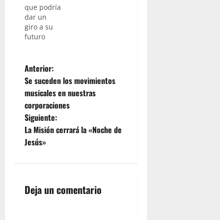
que podría
dar un
giro a su
futuro
N
Anterior:
Se suceden los movimientos
a
musicales en nuestras
corporaciones
v
Siguiente:
e
La Misión cerrará la «Noche de
Jesús»
g
a
Deja un comentario
c
i