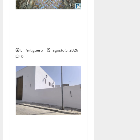
La Yedra completa el
acompañamiento musical de
la Virgen de la Esperanza en
la próxima Semana Santa
El Pertiguero
agosto 5, 2026
0
La Hermandad de la Misión
entra en la recta final para
la bendición de su Casa de