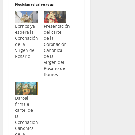
Noticias relacionadas
Bornos ya
Presentación
espera la
del cartel
Coronación
de la
de la
Coronación
Virgen del
Canónica
Rosario
de la
Virgen del
Rosario de
Bornos
Daroal
firma el
cartel de
la
Coronación
Canónica
de la