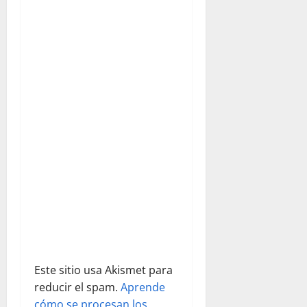
ó
n
d
e
e
n
t
r
a
d
Este sitio usa Akismet para
reducir el spam.
Aprende
a
cómo se procesan los