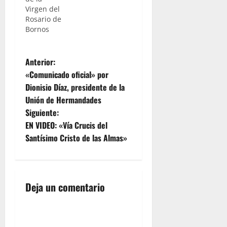
Virgen del
Rosario de
Bornos
N
Anterior:
«Comunicado oficial» por
a
Dionisio Díaz, presidente de la
Unión de Hermandades
v
Siguiente:
e
EN VIDEO: «Vía Crucis del
Santísimo Cristo de las Almas»
g
a
Deja un comentario
c
i