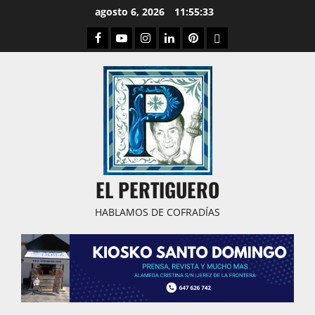
Saltar
agosto 6, 2026
11:55:34
al
Facebook
Youtube
Instagram
Linked
Pinterest
Dribbble
contenido
IN
EL PERTIGUERO
HABLAMOS DE COFRADÍAS