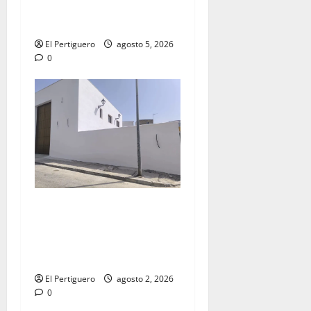
la Virgen de la Esperanza en
la próxima Semana Santa
El Pertiguero
agosto 5, 2026
0
La Hermandad de la Misión
entra en la recta final para
la bendición de su Casa de
Hermandad
El Pertiguero
agosto 2, 2026
0