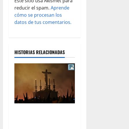
Este sitio usa Akismet para
a
reducir el spam.
Aprende
cómo se procesan los
d
datos de tus comentarios.
a
s
HISTORIAS RELACIONADAS
La Hermandad de la Viga
celebra este viernes su
tradicional pregón