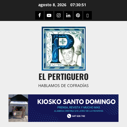
Saltar
agosto 8, 2026
07:30:52
al
Facebook
Youtube
Instagram
Linked
Pinterest
Dribbble
contenido
IN
EL PERTIGUERO
HABLAMOS DE COFRADÍAS