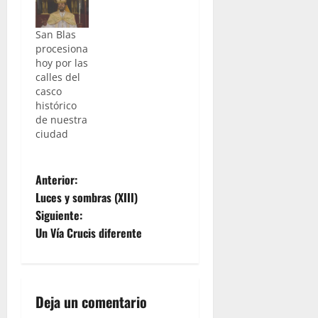
San Blas
procesiona
hoy por las
calles del
casco
histórico
de nuestra
ciudad
N
Anterior:
Luces y sombras (XIII)
a
Siguiente:
Un Vía Crucis diferente
v
e
g
Deja un comentario