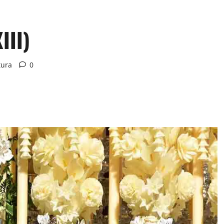
III)
tura
0