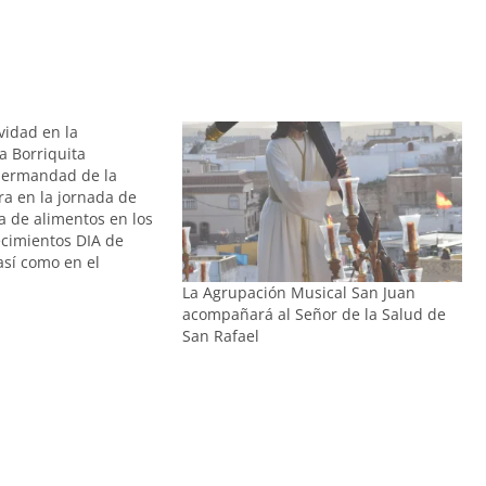
idad en la
 Borriquita
Hermandad de la
ra en la jornada de
a de alimentos en los
ecimientos DIA de
así como en el
ESS de la vecina
La Agrupación Musical San Juan
ipiona. Todo lo
acompañará al Señor de la Salud de
stinado a la Campaña
San Rafael
realiza la