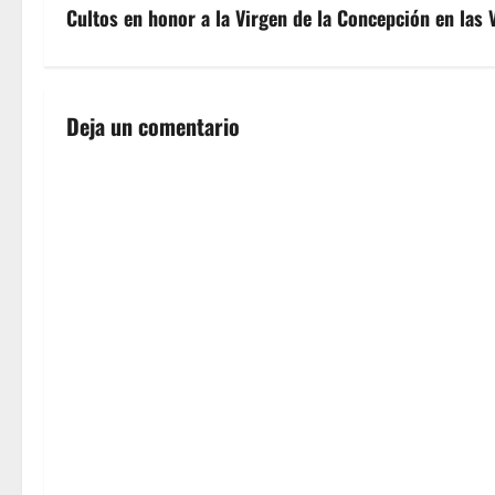
v
Cultos en honor a la Virgen de la Concepción en las 
e
g
Deja un comentario
a
c
i
ó
n
d
e
e