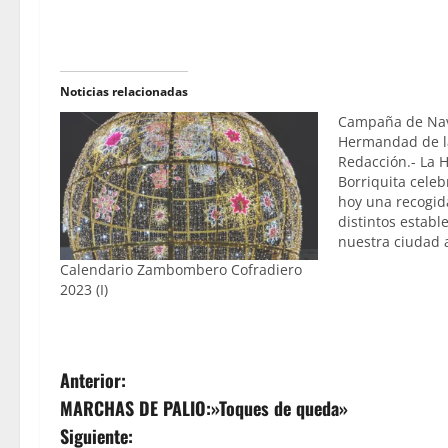
Noticias relacionadas
Campaña de Nav
Hermandad de la
Redacción.- La 
Borriquita celeb
hoy una recogid
distintos establ
nuestra ciudad 
CARREFOUR EXPR
Calendario Zambombero Cofradiero
localidad de Ch
2023 (I)
recogido irá de
de Navidad que 
corporación…
N
Anterior:
MARCHAS DE PALIO:»Toques de queda»
a
Siguiente: