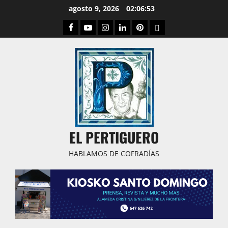
Saltar
agosto 9, 2026
02:06:54
al
Facebook
Youtube
Instagram
Linked
Pinterest
Dribbble
contenido
IN
EL PERTIGUERO
HABLAMOS DE COFRADÍAS