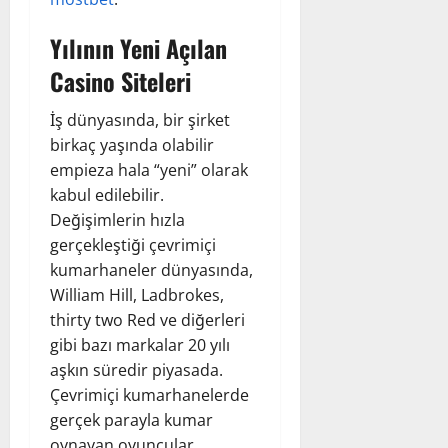
Yılının Yeni Açılan
Casino Siteleri
İş dünyasında, bir şirket
birkaç yaşında olabilir
empieza hala “yeni” olarak
kabul edilebilir.
Değişimlerin hızla
gerçekleştiği çevrimiçi
kumarhaneler dünyasında,
William Hill, Ladbrokes,
thirty two Red ve diğerleri
gibi bazı markalar 20 yılı
aşkın süredir piyasada.
Çevrimiçi kumarhanelerde
gerçek parayla kumar
oynayan oyuncular,