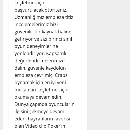
keşfetmek için
başvurulacak otoriteniz.
Uzmanlığımız empieza titiz
incelemelerimiz bizi
güvenilir bir kaynak haline
getiriyor ve sizi birinci sınıf
oyun deneyimlerine
yönlendiriyor. Kapsamlı
değerlendirmelerimize
dalın, güvenle kaydolun
empieza çevrimiçi Craps
oynamak için en iyi yeni
mekanları keşfetmek için
okumaya devam edin.
Dünya çapında oyuncuların
ilgisini çekmeye devam
eden, hayranların favorisi
olan Video clip Poker’in