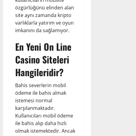
özgürlüğünü elinden alan
site aynı zamanda kripto
varlıklarla yatırım ve oyun
imkanını da sağlamıyor.
En Yeni On Line
Casino Siteleri
Hangileridir?
Bahis severlerin mobil
ödeme ile bahis almak
istemesi normal
karşılanmaktadır.
Kullanıcıları mobil ödeme
ile bahis alıp daha hızlı
olmak istemektedir. Ancak