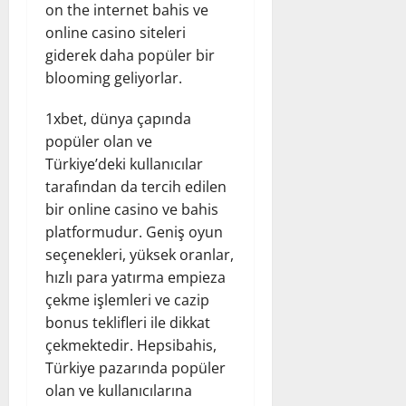
on the internet bahis ve
online casino siteleri
giderek daha popüler bir
blooming geliyorlar.
1xbet, dünya çapında
popüler olan ve
Türkiye’deki kullanıcılar
tarafından da tercih edilen
bir online casino ve bahis
platformudur. Geniş oyun
seçenekleri, yüksek oranlar,
hızlı para yatırma empieza
çekme işlemleri ve cazip
bonus teklifleri ile dikkat
çekmektedir. Hepsibahis,
Türkiye pazarında popüler
olan ve kullanıcılarına