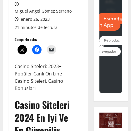
Miguel Ángel Gómez Serrano
enero 26, 2023
21 minutos de lectura
Comparte esto:
Casino Siteleri: 2023+
Popüler Canlı On Line
Casino Siteleri, Casino
Bonusları
Casino Siteleri
2024 En Iyi Ve
En Güvenilir