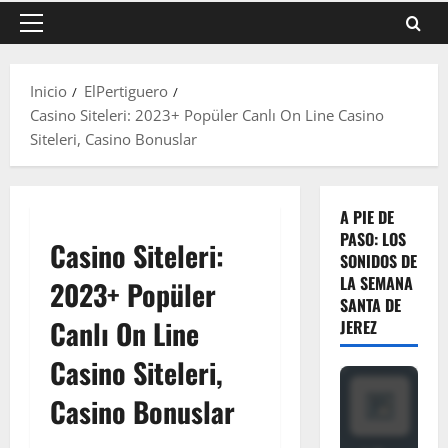
Menú
principal
Inicio
ElPertiguero
Casino Siteleri: 2023+ Popüler Canlı On Line Casino
Siteleri, Casino Bonuslar
A PIE DE
PASO: LOS
Casino Siteleri:
SONIDOS DE
LA SEMANA
2023+ Popüler
SANTA DE
Canlı On Line
JEREZ
Casino Siteleri,
Casino Bonuslar