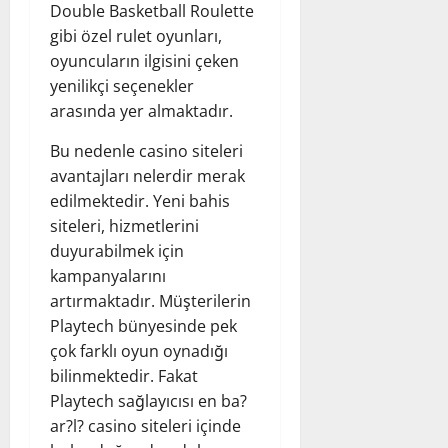
Double Basketball Roulette
gibi özel rulet oyunları,
oyuncuların ilgisini çeken
yenilikçi seçenekler
arasında yer almaktadır.
Bu nedenle casino siteleri
avantajları nelerdir merak
edilmektedir. Yeni bahis
siteleri, hizmetlerini
duyurabilmek için
kampanyalarını
artırmaktadır. Müşterilerin
Playtech bünyesinde pek
çok farklı oyun oynadığı
bilinmektedir. Fakat
Playtech sağlayıcısı en ba?
ar?l? casino siteleri içinde