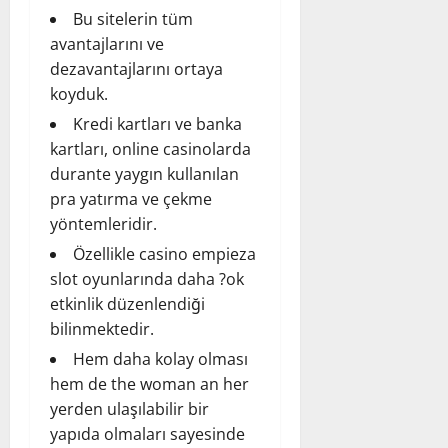
Bu sitelerin tüm
avantajlarını ve
dezavantajlarını ortaya
koyduk.
Kredi kartları ve banka
kartları, online casinolarda
durante yaygın kullanılan
pra yatırma ve çekme
yöntemleridir.
Özellikle casino empieza
slot oyunlarında daha ?ok
etkinlik düzenlendiği
bilinmektedir.
Hem daha kolay olması
hem de the woman an her
yerden ulaşılabilir bir
yapıda olmaları sayesinde