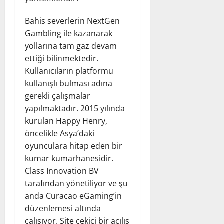
Bahis severlerin NextGen
Gambling ile kazanarak
yollarına tam gaz devam
ettiği bilinmektedir.
Kullanıcıların platformu
kullanışlı bulması adına
gerekli çalışmalar
yapılmaktadır. 2015 yılında
kurulan Happy Henry,
öncelikle Asya’daki
oyunculara hitap eden bir
kumar kumarhanesidir.
Class Innovation BV
tarafından yönetiliyor ve şu
anda Curacao eGaming’in
düzenlemesi altında
çalışıyor. Site çekici bir açılış