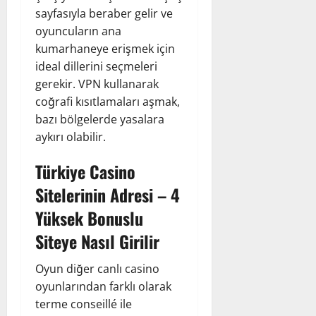
sayfasıyla beraber gelir ve
oyuncuların ana
kumarhaneye erişmek için
ideal dillerini seçmeleri
gerekir. VPN kullanarak
coğrafi kısıtlamaları aşmak,
bazı bölgelerde yasalara
aykırı olabilir.
Türkiye Casino
Sitelerinin Adresi – 4
Yüksek Bonuslu
Siteye Nasıl Girilir
Oyun diğer canlı casino
oyunlarından farklı olarak
terme conseillé ile