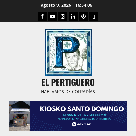
Saltar
agosto 9, 2026
16:54:06
al
Facebook
Youtube
Instagram
Linked
Pinterest
Dribbble
contenido
IN
EL PERTIGUERO
HABLAMOS DE COFRADÍAS