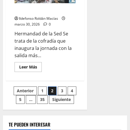
LO NUNCA VISTO: Lunes Santo
Ildefonso Roldán Macías
marzo 30, 2026
0
Hermandad de la Sed Se
trata de la cofradía que
inaugura la jornada con la
salida más...
Leer
Leer Más
más
acerca
de
LO
NUNCA
Paginación
Anterior
1
2
3
4
VISTO:
Lunes
Santo
5
…
35
Siguiente
de
entradas
TE PUEDEN INTERESAR