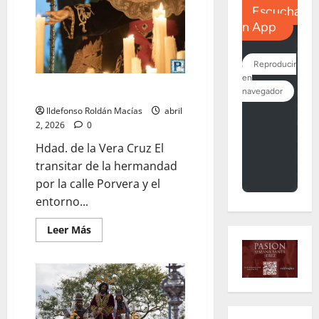
LO NUNCA VISTO: Jueves Santo
Ildefonso Roldán Macías
abril
2, 2026
0
Hdad. de la Vera Cruz El
transitar de la hermandad
por la calle Porvera y el
entorno...
Leer
Leer Más
más
acerca
de
LO
NUNCA
VISTO:
Jueves
Santo