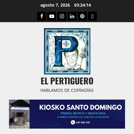
Saltar
agosto 7, 2026
03:24:15
al
Facebook
Youtube
Instagram
Linked
Pinterest
Dribbble
contenido
IN
EL PERTIGUERO
HABLAMOS DE COFRADÍAS