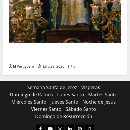
Santa Marta bendice las calles de Jerez en su
tradicional procesión de alabanzas
El Pertiguero
julio 29, 2026
0
Semana Santa de Jerez
Vísperas
Domingo de Ramos
Lunes Santo
Martes Santo
Miércoles Santo
Jueves Santo
Noche de Jesús
Viernes Santo
Sábado Santo
Domingo de Resurrección
Facebook
Youtube
Instagram
Linked
Pinterest
Dribbble