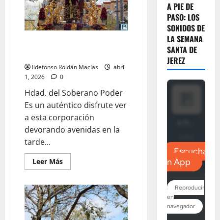
A PIE DE
PASO: LOS
SONIDOS DE
LA SEMANA
LO NUNCA VISTO: Miércoles
SANTA DE
Santo
JEREZ
Ildefonso Roldán Macías
abril
1, 2026
0
Hdad. del Soberano Poder
Es un auténtico disfrute ver
a esta corporación
devorando avenidas en la
tarde...
Leer
Leer Más
más
acerca
de
LO
NUNCA
VISTO:
Miércoles
Santo