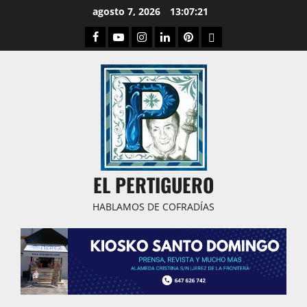
Saltar
agosto 7, 2026
13:07:22
al
Facebook
Youtube
Instagram
Linked
Pinterest
Dribbble
contenido
IN
EL PERTIGUERO
HABLAMOS DE COFRADÍAS