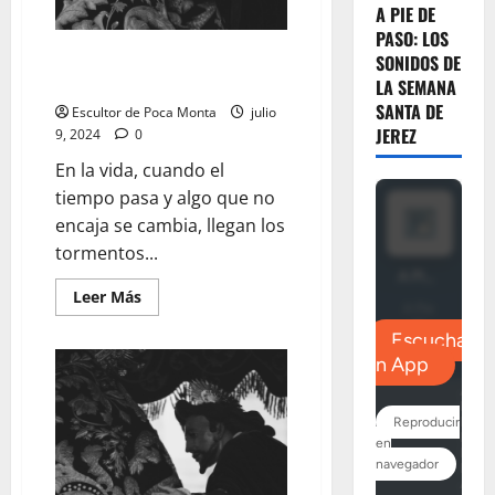
A PIE DE
PASO: LOS
LA TRASERA: «No es cuestión
SONIDOS DE
de gustos…»
LA SEMANA
SANTA DE
Escultor de Poca Monta
julio
JEREZ
9, 2024
0
En la vida, cuando el
tiempo pasa y algo que no
encaja se cambia, llegan los
tormentos...
Leer
Leer Más
más
acerca
de
LA
TRASERA:
«No
es
cuestión
de
gustos…»