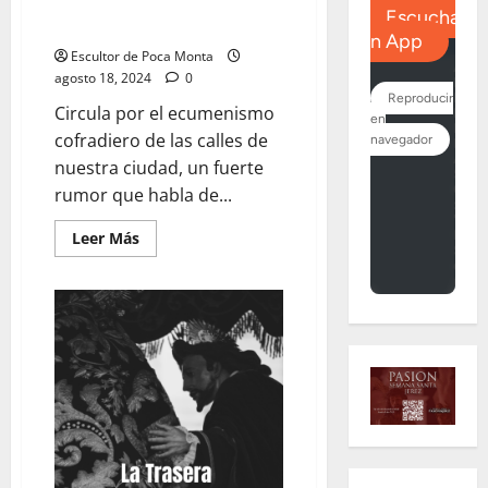
LA TRASERA: «Despropósitos»
Escultor de Poca Monta
agosto 18, 2024
0
Circula por el ecumenismo
cofradiero de las calles de
nuestra ciudad, un fuerte
rumor que habla de...
Leer
Leer Más
más
acerca
de
LA
TRASERA:
«Despropósitos»