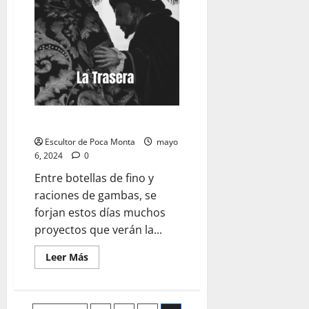
de
lo
importante»
EL PRESTE: «Motivación»
Escultor de Poca Monta
mayo
6, 2024
0
Entre botellas de fino y
raciones de gambas, se
forjan estos días muchos
proyectos que verán la...
Leer
Leer Más
más
acerca
de
EL
PRESTE: