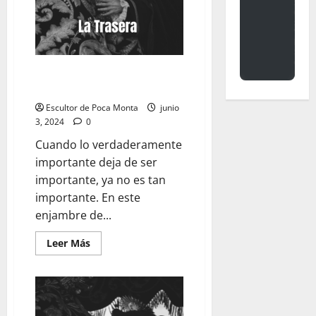
LA TRASERA: «La importancia
de lo importante»
Escultor de Poca Monta
junio
3, 2024
0
Cuando lo verdaderamente
importante deja de ser
importante, ya no es tan
importante. En este
enjambre de...
Leer
Leer Más
más
acerca
de
LA
TRASERA:
«La
importancia