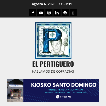
Saltar
agosto 6, 2026
11:53:32
al
Facebook
Youtube
Instagram
Linked
Pinterest
Dribbble
contenido
IN
EL PERTIGUERO
HABLAMOS DE COFRADÍAS