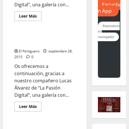
Digital”, una galería con...
Leer
Leer Más
más
acerca
de
Galería
Fotográfica
Galería Fotográfica de la Salida
de
Procesional de San Rafael
la
Salida
El Pertiguero
septiembre 28,
del
Rosario
2015
0
de
los
Os ofrecemos a
Montañeses
continuación, gracias a
nuestro compañero Lucas
Álvarez de “La Pasión
Digital”, una galería con...
Leer
Leer Más
más
acerca
de
Galería
Fotográfica
Galería Fotográfica de la Salida