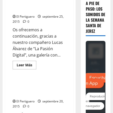
de
A PIE DE
Procesional de Nuestra Señora
la
Salida
PASO: LOS
de la Merced
Procesional
SONIDOS DE
de
El Pertiguero
septiembre 25,
San
LA SEMANA
2015
0
Rafael
SANTA DE
Os ofrecemos a
JEREZ
continuación, gracias a
nuestro compañero Lucas
Álvarez de “La Pasión
Digital”, una galería con...
Leer
Leer Más
más
acerca
de
Galería
Fotográfica
Galería Fotográfica del
de
Besamanos Extraordinario a la
la
Salida
Virgen de los Dolores
Procesional
de
El Pertiguero
septiembre 20,
Nuestra
2015
0
Señora
de