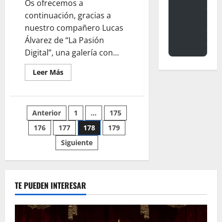
Os ofrecemos a
la
Merced
continuación, gracias a
nuestro compañero Lucas
Álvarez de “La Pasión
Digital”, una galería con...
Leer
Leer Más
más
acerca
de
Galería
Fotográfica
Paginación
Anterior
1
…
175
del
Besamanos
Extraordinario
176
177
178
179
de
a
la
Siguiente
Virgen
entradas
de
los
Dolores
TE PUEDEN INTERESAR