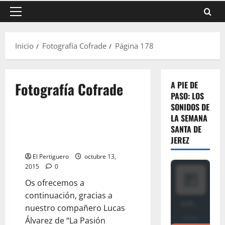
Menú
principal
Inicio
Fotografía Cofrade
Página 178
Fotografía Cofrade
A PIE DE
PASO: LOS
SONIDOS DE
LA SEMANA
SANTA DE
Galería Fotográfica de la Salida
JEREZ
del Rosario de los Montañeses
El Pertiguero
octubre 13,
2015
0
Os ofrecemos a
continuación, gracias a
nuestro compañero Lucas
Álvarez de “La Pasión