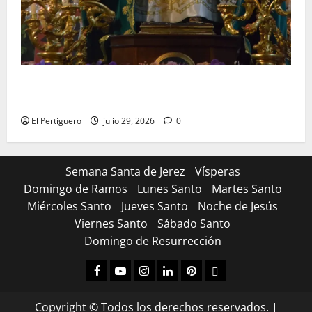
Santa Marta bendice las calles de Jerez en su
tradicional procesión de alabanzas
El Pertiguero
julio 29, 2026
0
Semana Santa de Jerez
Vísperas
Domingo de Ramos
Lunes Santo
Martes Santo
Miércoles Santo
Jueves Santo
Noche de Jesús
Viernes Santo
Sábado Santo
Domingo de Resurrección
Facebook
Youtube
Instagram
Linked
Pinterest
Dribbble
IN
Copyright © Todos los derechos reservados.
|