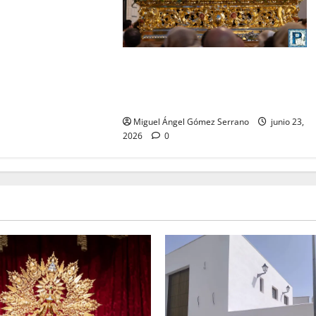
La procesión de la Divina Pastora
de San Dionisio, por Miguel A.
Gómez
Miguel Ángel Gómez Serrano
junio 23,
2026
0