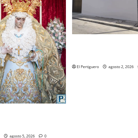
La Hermandad de la Misión en
recta final para la bendición
de Hermandad
El Pertiguero
agosto 2, 2026
ompleta el acompañamiento
la Virgen de la Esperanza en
 Semana Santa
agosto 5, 2026
0