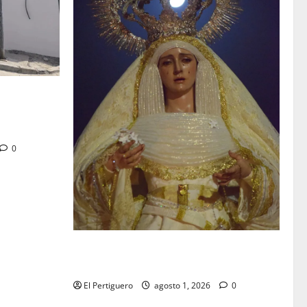
tra en la
 de su Casa
0
La Hermandad de la Entrega celebra la
festividad de la Reina de los Angeles
El Pertiguero
agosto 1, 2026
0