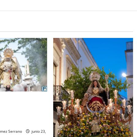
 la Esperanza
la bendición del
d que lleva su
iguel A. Gómez
ómez Serrano
junio 23,