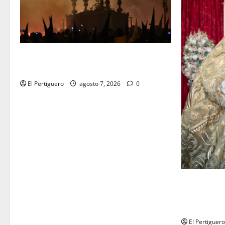
La Hermandad de la Viga celebra este
viernes su tradicional pregón
El Pertiguero
agosto 7, 2026
0
La Yedra c
musical de 
la próxima
El Pertiguero