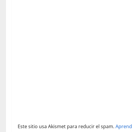
c
i
ó
n
d
e
e
n
t
r
Este sitio usa Akismet para reducir el spam.
Aprend