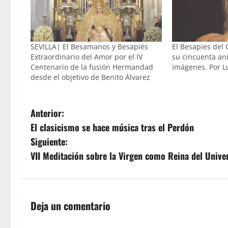
SEVILLA| El Besamanos y Besapiés
El Besapies del 
Extraordinario del Amor por el IV
su cincuenta an
Centenario de la fusión Hermandad
imágenes. Por L
desde el objetivo de Benito Álvarez
N
Anterior:
El clasicismo se hace música tras el Perdón
a
Siguiente:
v
VII Meditación sobre la Virgen como Reina del Unive
e
g
Deja un comentario
a