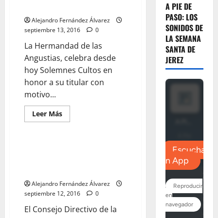
para
A PIE DE
las Angustias
la
primera
PASO: LOS
Alejandro Fernández Álvarez
salida
SONIDOS DE
de
septiembre 13, 2016
0
la
LA SEMANA
Reina
La Hermandad de las
SANTA DE
de
los
Angustias, celebra desde
JEREZ
Ángeles
hoy Solemnes Cultos en
honor a su titular con
motivo...
Leer
Leer Más
más
acerca
de
Triduo
en
José Blas Moreno será el
honor
pregonero de la Semana Santa
a
la
de Jerez 2017
Virgen
de
Alejandro Fernández Álvarez
las
septiembre 12, 2016
0
Angustias
El Consejo Directivo de la