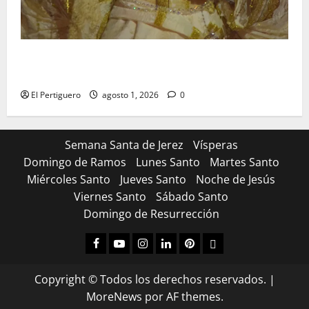
La Hermandad de la Entrega celebra la festividad de
la Reina de los Angeles
El Pertiguero
agosto 1, 2026
0
Semana Santa de Jerez
Vísperas
Domingo de Ramos
Lunes Santo
Martes Santo
Miércoles Santo
Jueves Santo
Noche de Jesús
Viernes Santo
Sábado Santo
Domingo de Resurrección
Facebook
Youtube
Instagram
Linked
Pinterest
Dribbble
IN
Copyright © Todos los derechos reservados.
|
MoreNews
por AF themes.