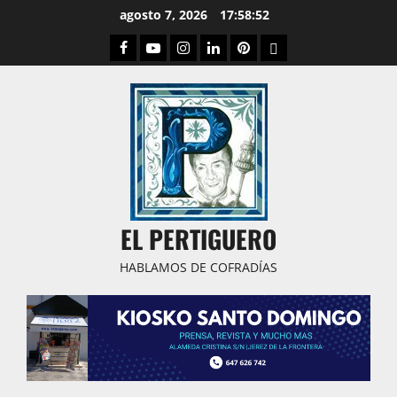
Saltar
agosto 7, 2026
17:58:53
al
Facebook
Youtube
Instagram
Linked
Pinterest
Dribbble
contenido
IN
EL PERTIGUERO
HABLAMOS DE COFRADÍAS