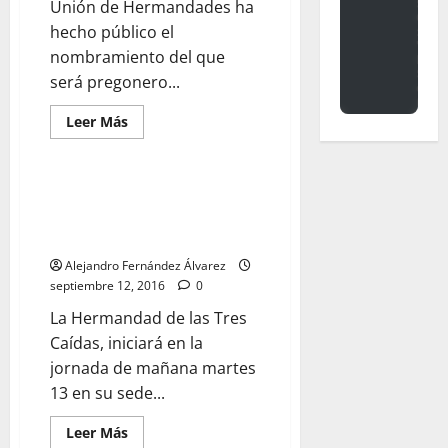
Unión de Hermandades ha
hecho público el
nombramiento del que
será pregonero...
Leer
Leer Más
más
acerca
de
José
Blas
Las Tres Caídas celebra cultos
Moreno
en honor al Cristo de la Salud y
será
el
la Virgen de los Dolores
pregonero
de
Alejandro Fernández Álvarez
la
septiembre 12, 2016
0
Semana
Santa
La Hermandad de las Tres
de
Jerez
Caídas, iniciará en la
2017
jornada de mañana martes
13 en su sede...
Leer
Leer Más
más