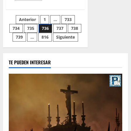
acerca
de
Las
Tres
Paginación
Anterior
1
…
733
Caídas
celebra
cultos
734
735
736
737
738
de
en
honor
739
…
816
Siguiente
al
entradas
Cristo
de
la
Salud
y
TE PUEDEN INTERESAR
la
Virgen
de
los
Dolores