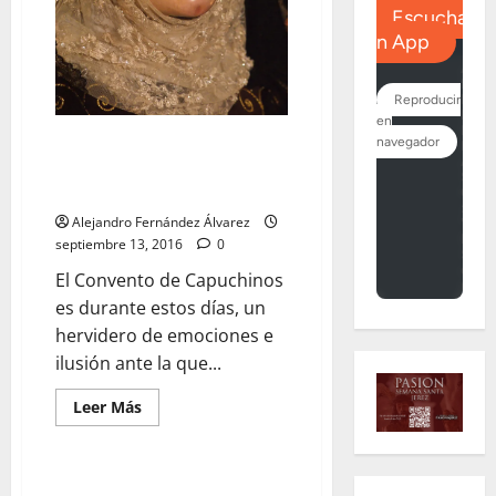
Cuenta atrás para la primera
salida de la Reina de los
Ángeles
Alejandro Fernández Álvarez
septiembre 13, 2016
0
El Convento de Capuchinos
es durante estos días, un
hervidero de emociones e
ilusión ante la que...
Leer
Leer Más
más
acerca
de
Cuenta
atrás
Triduo en honor a la Virgen de