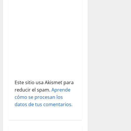
n
t
r
a
d
a
s
Este sitio usa Akismet para
reducir el spam.
Aprende
cómo se procesan los
datos de tus comentarios.