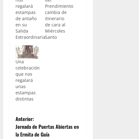
regalará
Prendimiento
estampas
cambia de
de antaño
itinerario
en su
de cara al
Salida
Miércoles
Extraordinaria
Santo
Una
celebración
que nos
regalará
unas
estampas
distintas
N
Anterior:
Jornada de Puertas Abiertas en
a
la Ermita de Guía