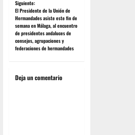
Siguiente:
v
El Presidente de la Unión de
e
Hermandades asiste este fin de
semana en Málaga, al encuentro
g
de presidentes andaluces de
consejos, agrupaciones y
a
federaciones de hermandades
c
i
Deja un comentario
ó
n
d
e
e