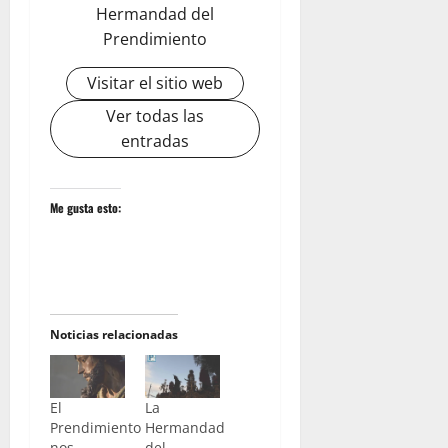
Hermandad del
Prendimiento
Visitar el sitio web
Ver todas las
entradas
Me gusta esto:
Noticias relacionadas
El
La
Prendimiento
Hermandad
nos
del