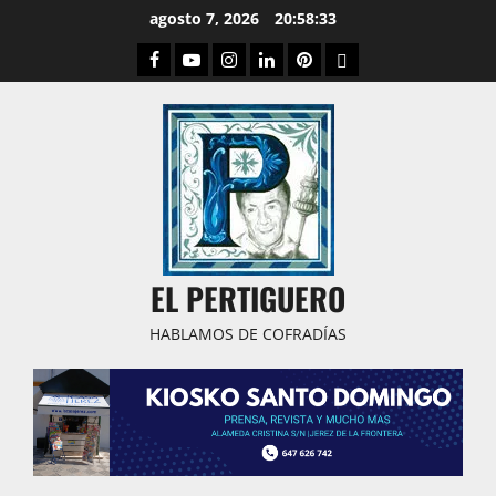
Saltar
agosto 7, 2026
20:58:34
al
Facebook
Youtube
Instagram
Linked
Pinterest
Dribbble
contenido
IN
EL PERTIGUERO
HABLAMOS DE COFRADÍAS