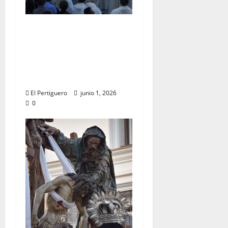
La Diócesis de
Asidonia-Jerez se
prepara para la
Solemnidad del Corpus
Christi
El Pertiguero
junio 1, 2026
0