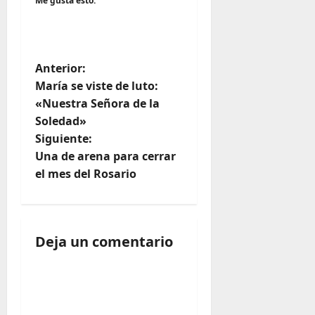
Me gusta esto:
N
Anterior:
María se viste de luto:
a
«Nuestra Señora de la
Soledad»
v
Siguiente:
e
Una de arena para cerrar
el mes del Rosario
g
a
Deja un comentario
c
i
ó