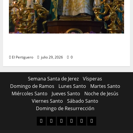
Santa Marta bendice las calles de Jerez en
su tradicional procesión de alabanzas
El Pertiguero
julio 29, 2026
0
Semana Santa de Jerez
Vísperas
Domingo de Ramos
Lunes Santo
Martes Santo
Miércoles Santo
Jueves Santo
Noche de Jesús
Viernes Santo
Sábado Santo
Domingo de Resurrección
Facebook
Youtube
Instagram
Linked
Pinterest
Dribbble
IN