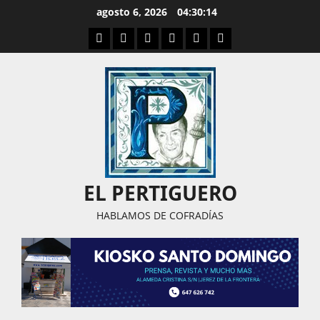
Saltar
agosto 6, 2026
04:30:15
al
Facebook
Youtube
Instagram
Linked
Pinterest
Dribbble
contenido
IN
EL PERTIGUERO
HABLAMOS DE COFRADÍAS