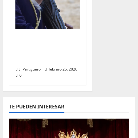
El Señor de la Salud
presidirá el Vía Crucis
Parroquial de San
Rafael este domingo
El Pertiguero
febrero 25, 2026
0
TE PUEDEN INTERESAR