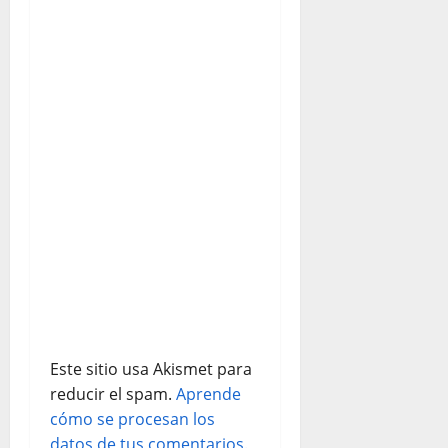
n
d
e
e
n
t
r
a
d
Este sitio usa Akismet para
reducir el spam.
Aprende
a
cómo se procesan los
datos de tus comentarios.