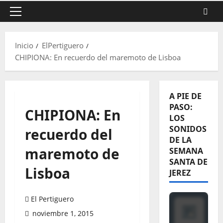
Menú
principal
Inicio
ElPertiguero
CHIPIONA: En recuerdo del maremoto de Lisboa
A PIE DE
PASO:
CHIPIONA: En
LOS
SONIDOS
recuerdo del
DE LA
maremoto de
SEMANA
SANTA DE
Lisboa
JEREZ
El Pertiguero
noviembre 1, 2015