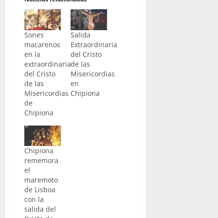
Sones
Salida
macarenos
Extraordinaria
en la
del Cristo
extraordinaria
de las
del Cristo
Misericordias
de las
en
Misericordias
Chipiona
de
Chipiona
Chipiona
rememora
el
maremoto
de Lisboa
con la
salida del