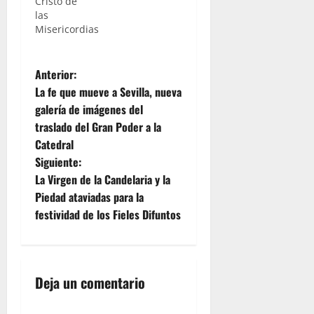
Cristo de
las
Misericordias
N
Anterior:
La fe que mueve a Sevilla, nueva
a
galería de imágenes del
traslado del Gran Poder a la
v
Catedral
e
Siguiente:
La Virgen de la Candelaria y la
g
Piedad ataviadas para la
festividad de los Fieles Difuntos
a
c
i
Deja un comentario