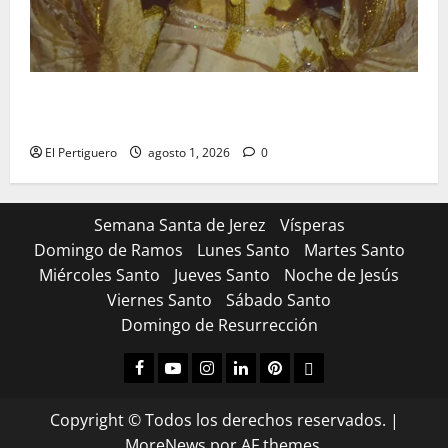
La Hermandad de la Entrega celebra la festividad de
la Reina de los Angeles
El Pertiguero
agosto 1, 2026
0
Semana Santa de Jerez
Vísperas
Domingo de Ramos
Lunes Santo
Martes Santo
Miércoles Santo
Jueves Santo
Noche de Jesús
Viernes Santo
Sábado Santo
Domingo de Resurrección
Facebook
Youtube
Instagram
Linked
Pinterest
Dribbble
IN
Copyright © Todos los derechos reservados.
|
MoreNews
por AF themes.