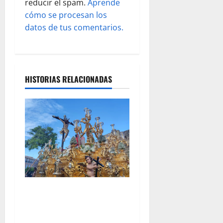
s
reducir el spam.
Aprende
cómo se procesan los
datos de tus comentarios.
HISTORIAS RELACIONADAS
EN VÍDEO: «Salida
Extraordinaria con motivo
del LXXV aniversario de la