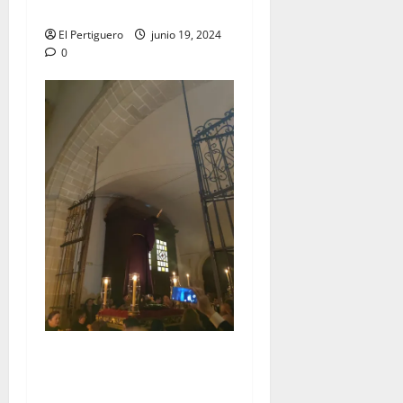
Hermandad de la Lanzada»
El Pertiguero
junio 19, 2024
0
EN VIDEO: Traslado del
Señor de la Vía Crucis al
Altar Mayor de San