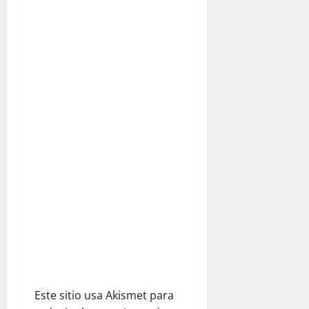
ó
n
d
e
e
n
t
r
a
d
a
Este sitio usa Akismet para