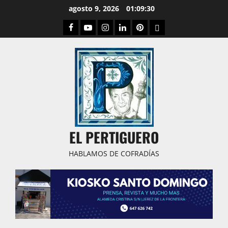
Saltar
agosto 9, 2026
01:09:30
al
Facebook
Youtube
Instagram
Linked
Pinterest
Dribbble
contenido
IN
EL PERTIGUERO
HABLAMOS DE COFRADÍAS