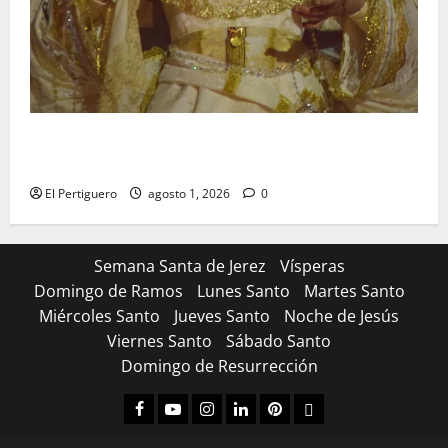
La Hermandad de la Entrega celebra la festividad de
la Reina de los Angeles
El Pertiguero
agosto 1, 2026
0
Semana Santa de Jerez
Vísperas
Domingo de Ramos
Lunes Santo
Martes Santo
Miércoles Santo
Jueves Santo
Noche de Jesús
Viernes Santo
Sábado Santo
Domingo de Resurrección
Facebook
Youtube
Instagram
Linked
Pinterest
Dribbble
IN