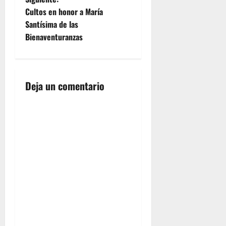
de
e
Cultos en honor a María
Nuestra
Santísima de las
Señora de
g
Bienaventuranzas
la O EN
HONOR A
a
SU
TITULAR SANTÍSIMO
c
CRISTO DE
Deja un comentario
LAS…
i
ó
n
d
e
e