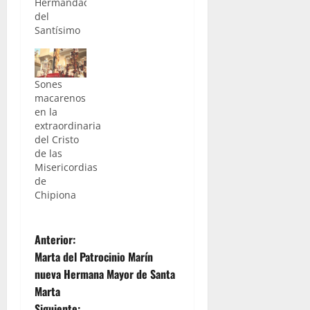
Hermandad
del
Santísimo
Cristo de
las
Misericordias,
Sones
Dulce
macarenos
Nombre
en la
de Jesús,
extraordinaria
Nuestra
del Cristo
Señora de
de las
la Piedad y
Misericordias
María
de
Santísima
Chipiona
de la
Soledad celebra SOLEMNE
QUINARIO del
N
26 al 30 de
Anterior:
octubre, a
Marta del Patrocinio Marín
a
las 19.30
nueva Hermana Mayor de Santa
horas, en
Marta
la
v
Parroquia
Siguiente: