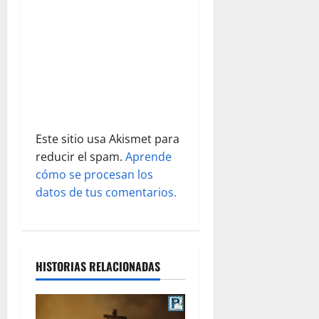
n
t
r
a
d
Este sitio usa Akismet para
a
reducir el spam.
Aprende
s
cómo se procesan los
datos de tus comentarios.
HISTORIAS RELACIONADAS