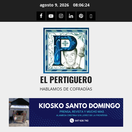
Saltar
agosto 9, 2026
08:06:25
al
Facebook
Youtube
Instagram
Linked
Pinterest
Dribbble
contenido
IN
EL PERTIGUERO
HABLAMOS DE COFRADÍAS