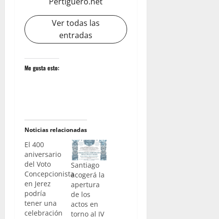
Pertiguero.net
Ver todas las
entradas
Me gusta esto:
Noticias relacionadas
El 400
aniversario
del Voto
Santiago
Concepcionista
acogerá la
en Jerez
apertura
podría
de los
tener una
actos en
celebración
torno al IV