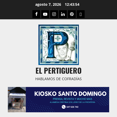
Saltar
agosto 7, 2026
12:43:55
al
Facebook
Youtube
Instagram
Linked
Pinterest
Dribbble
contenido
IN
EL PERTIGUERO
HABLAMOS DE COFRADÍAS