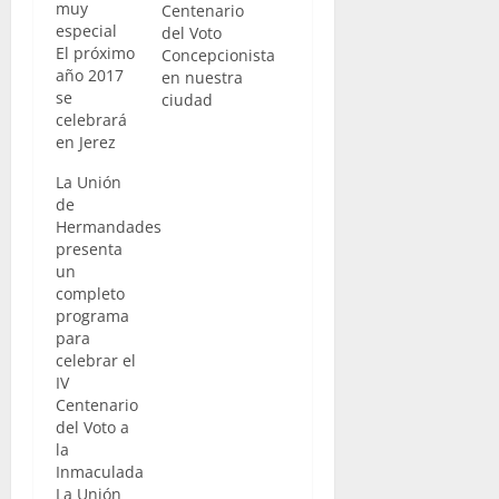
muy
Centenario
especial
del Voto
El próximo
Concepcionista
año 2017
en nuestra
se
ciudad
celebrará
en Jerez
un
La Unión
aniversario
de
que
Hermandades
además de
presenta
tener una
un
importancia
completo
para
programa
nuestra
para
ciudad, lo
celebrar el
tiene para
IV
la Diócesis
Centenario
en
del Voto a
general.
la
Allá por el
Inmaculada
año 1617,
La Unión
la Muy