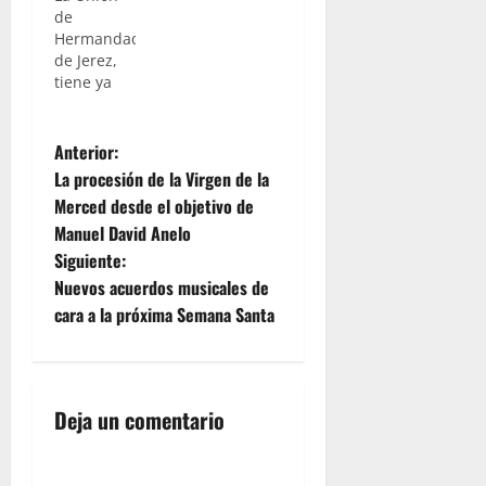
de
Noble y
Hermandades
Muy Leal
de Jerez,
Ciudad de
tiene ya
Jerez de la
planteado
Frontera
el
proclamó
N
calendario
Anterior:
la Defensa
de actos
del Voto a
La procesión de la Virgen de la
que se van
a
la…
Merced desde el objetivo de
a celebrar
Manuel David Anelo
en nuestra
v
ciudad,
Siguiente:
con motivo
e
Nuevos acuerdos musicales de
de
cara a la próxima Semana Santa
cumplirse
g
este año el
cuarto
a
centenario
del Voto
Deja un comentario
c
Inmaculista
y que tras
i
presentarse