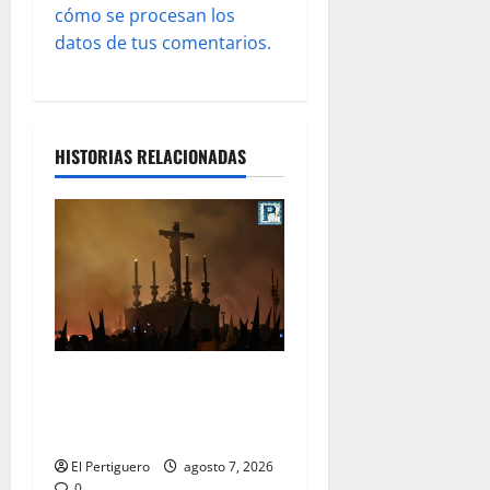
a
cómo se procesan los
s
datos de tus comentarios.
HISTORIAS RELACIONADAS
La Hermandad de la Viga
celebra este viernes su
tradicional pregón
El Pertiguero
agosto 7, 2026
0