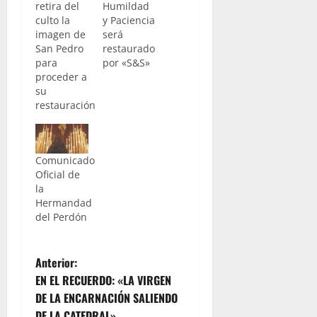
retira del
Humildad
culto la
y Paciencia
imagen de
será
San Pedro
restaurado
para
por «S&S»
proceder a
su
restauración
Comunicado
Oficial de
la
Hermandad
del Perdón
N
Anterior:
EN EL RECUERDO: «LA VIRGEN
a
DE LA ENCARNACIÓN SALIENDO
DE LA CATEDRAL»