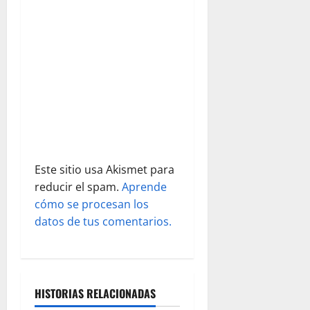
n
t
r
a
d
a
Este sitio usa Akismet para
s
reducir el spam.
Aprende
cómo se procesan los
datos de tus comentarios.
HISTORIAS RELACIONADAS