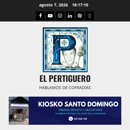
Saltar
agosto 7, 2026
18:17:11
al
Facebook
Youtube
Instagram
Linked
Pinterest
Dribbble
contenido
IN
EL PERTIGUERO
HABLAMOS DE COFRADÍAS