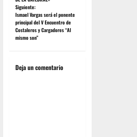
v
Siguiente:
e
Ismael Vargas será el ponente
principal del V Encuentro de
g
Costaleros y Cargadores “Al
mismo son”
a
c
i
Deja un comentario
ó
n
d
e
e