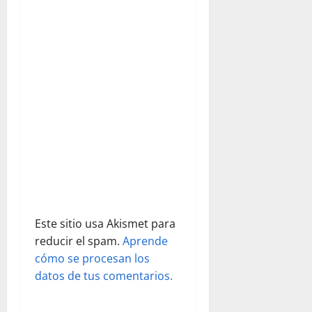
n
d
e
e
n
t
r
a
Este sitio usa Akismet para
reducir el spam.
Aprende
d
cómo se procesan los
datos de tus comentarios.
a