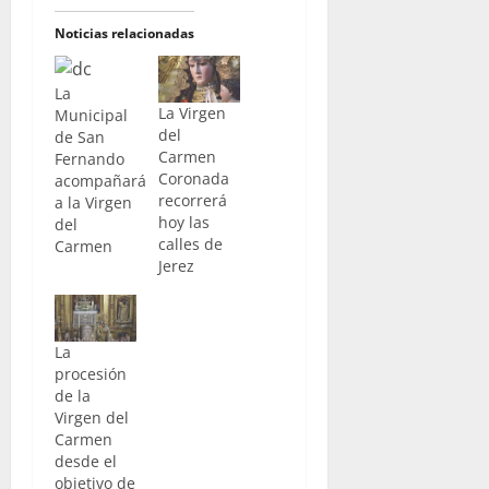
Noticias relacionadas
La
La Virgen
Municipal
del
de San
Carmen
Fernando
Coronada
acompañará
recorrerá
a la Virgen
hoy las
del
calles de
Carmen
Jerez
La
procesión
de la
Virgen del
Carmen
desde el
objetivo de