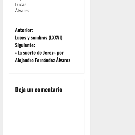
Lucas
Álvarez
N
Anterior:
Luces y sombras (LXXVI)
a
Siguiente:
«La suerte de Jerez» por
v
Alejandro Fernández Álvarez
e
g
Deja un comentario
a
c
i
ó