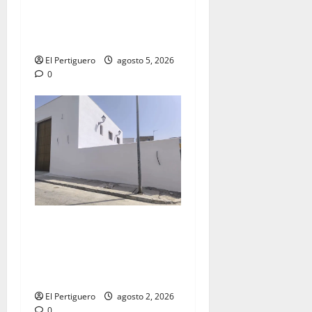
acompañamiento musical de
la Virgen de la Esperanza en
la próxima Semana Santa
El Pertiguero
agosto 5, 2026
0
La Hermandad de la Misión
entra en la recta final para
la bendición de su Casa de
Hermandad
El Pertiguero
agosto 2, 2026
0