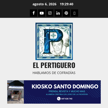
Saltar
agosto 6, 2026
19:29:41
al
Facebook
Youtube
Instagram
Linked
Pinterest
Dribbble
contenido
IN
EL PERTIGUERO
HABLAMOS DE COFRADÍAS