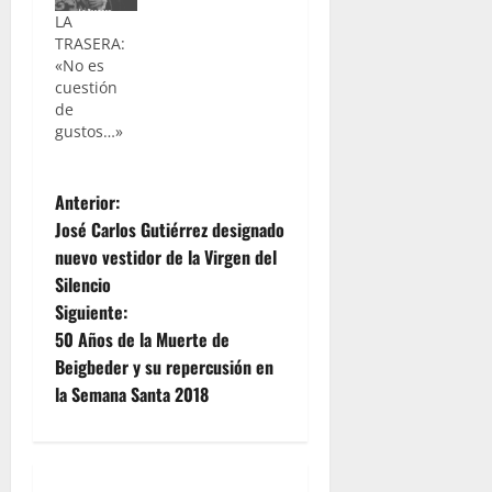
LA
TRASERA:
«No es
cuestión
de
gustos…»
N
Anterior:
José Carlos Gutiérrez designado
a
nuevo vestidor de la Virgen del
Silencio
v
Siguiente:
e
50 Años de la Muerte de
Beigbeder y su repercusión en
g
la Semana Santa 2018
a
c