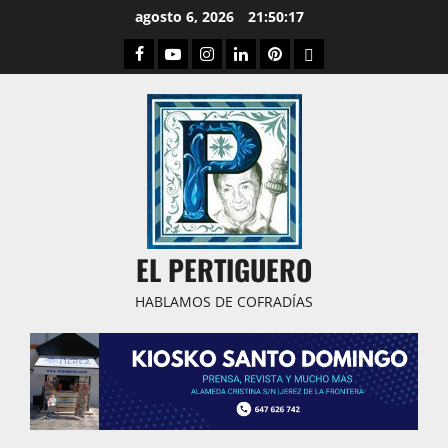
Saltar
agosto 6, 2026
21:50:18
al
Facebook
Youtube
Instagram
Linked
Pinterest
Dribbble
contenido
IN
EL PERTIGUERO
HABLAMOS DE COFRADÍAS