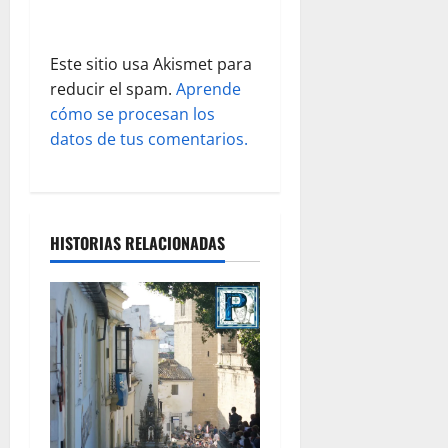
r
a
Este sitio usa Akismet para
d
reducir el spam.
Aprende
cómo se procesan los
a
datos de tus comentarios.
s
HISTORIAS RELACIONADAS