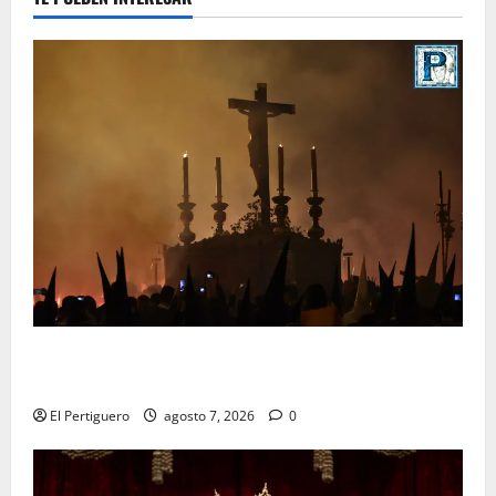
La Hermandad de la Viga celebra este viernes su
tradicional pregón
El Pertiguero
agosto 7, 2026
0