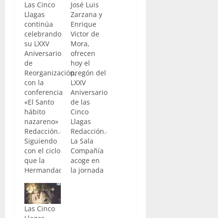
Las Cinco
José Luis
Llagas
Zarzana y
continúa
Enrique
celebrando
Victor de
su LXXV
Mora,
Aniversario
ofrecen
de
hoy el
Reorganización,
pregón del
con la
LXXV
conferencia
Aniversario
«El Santo
de las
hábito
Cinco
nazareno»
Llagas
Redacción.-
Redacción.-
Siguiendo
La Sala
con el ciclo
Compañía
que la
acoge en
Hermandad
la jornada
de las
de hoy, el
Cinco
pregón
Llagas,
conmemorativo
Las Cinco
viene
del LXXV