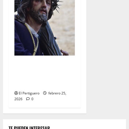
El Señor de la Salud
presidirá el Vía Crucis
Parroquial de San Rafael
este domingo
El Pertiguero
febrero 25,
2026
0
TE PUEDEN INTERESAR