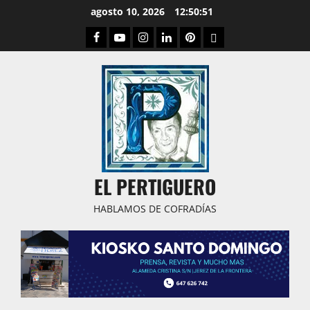
Saltar
agosto 10, 2026
12:50:52
al
Facebook
Youtube
Instagram
Linked
Pinterest
Dribbble
contenido
IN
EL PERTIGUERO
HABLAMOS DE COFRADÍAS