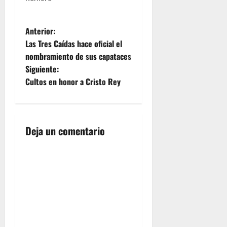
N
Anterior:
Las Tres Caídas hace oficial el
a
nombramiento de sus capataces
Siguiente:
v
Cultos en honor a Cristo Rey
e
g
Deja un comentario
a
c
i
ó
n