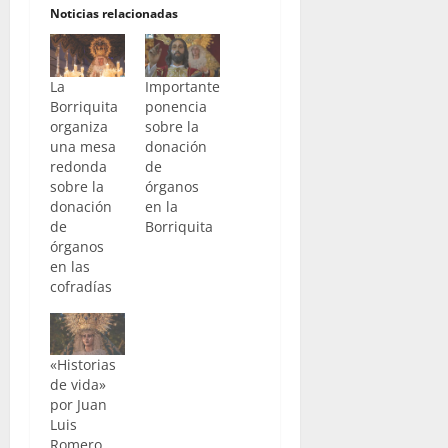
Noticias relacionadas
La
Importante
Borriquita
ponencia
organiza
sobre la
una mesa
donación
redonda
de
sobre la
órganos
donación
en la
de
Borriquita
órganos
en las
cofradías
«Historias
de vida»
por Juan
Luis
Romero