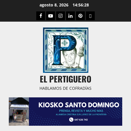
Saltar
agosto 8, 2026
14:56:29
al
Facebook
Youtube
Instagram
Linked
Pinterest
Dribbble
contenido
IN
EL PERTIGUERO
HABLAMOS DE COFRADÍAS