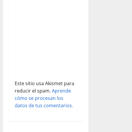
d
e
e
n
t
r
a
Este sitio usa Akismet para
reducir el spam.
Aprende
d
cómo se procesan los
datos de tus comentarios.
a
s