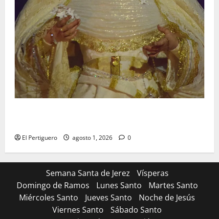
La Hermandad de la Entrega celebra la festividad de
la Reina de los Angeles
El Pertiguero
agosto 1, 2026
0
Semana Santa de Jerez
Vísperas
Domingo de Ramos
Lunes Santo
Martes Santo
Miércoles Santo
Jueves Santo
Noche de Jesús
Viernes Santo
Sábado Santo